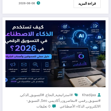
قراءة المزيد
2026-08-08
Khadijaa
#استراتيجية_النجاح
#التسويق_الذكي
,
,
#تسويق_رقمي
#معاصرون_أكاديمي
Seo
التسويق-
,
,
,
الالكتروني
الذكاء الأصطناعي
0 تعليقات
,