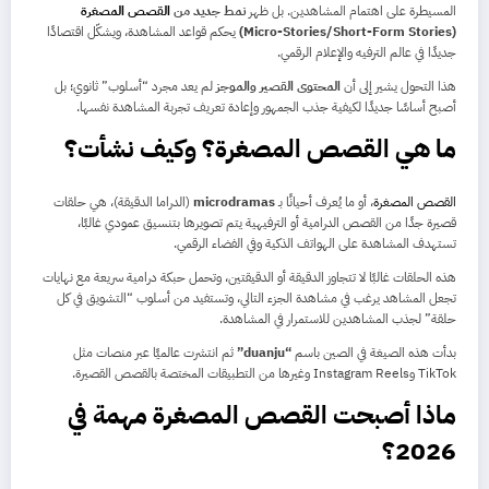
المسيطرة على اهتمام المشاهدين. بل ظهر
نمط جديد من
القصص المصغرة
(Micro‑Stories/Short‑Form Stories)
يحكم قواعد المشاهدة، ويشكّل اقتصادًا
جديدًا في عالم الترفيه والإعلام الرقمي.
هذا التحول يشير إلى أن
المحتوى القصير والموجز
لم يعد مجرد “أسلوب” ثانوي؛ بل
أصبح أساسًا جديدًا لكيفية جذب الجمهور وإعادة تعريف تجربة المشاهدة نفسها.
ما هي القصص المصغرة؟ وكيف نشأت؟
القصص المصغرة
، أو ما يُعرف أحيانًا بـ
microdramas
(الدراما الدقيقة)، هي حلقات
قصيرة جدًا من القصص الدرامية أو الترفيهية يتم تصويرها بتنسيق عمودي غالبًا،
تستهدف المشاهدة على الهواتف الذكية وفي الفضاء الرقمي.
هذه الحلقات غالبًا لا تتجاوز الدقيقة أو الدقيقتين، وتحمل حبكة درامية سريعة مع نهايات
تجعل المشاهد يرغب في مشاهدة الجزء التالي، وتستفيد من أسلوب “التشويق في كل
حلقة” لجذب المشاهدين للاستمرار في المشاهدة.
بدأت هذه الصيغة في الصين باسم
“duanju”
ثم انتشرت عالميًا عبر منصات مثل
TikTok وInstagram Reels وغيرها من التطبيقات المختصة بالقصص القصيرة.
ماذا أصبحت القصص المصغرة مهمة في
2026؟