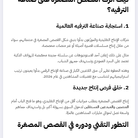
الترفيه؟
1. استجابة صناعة الترفيه العالمية
شركات الإنتاج التقليدية والموزّعون بدأوا بتبني شكل القصص المصغرة في منتجاتهم، سواء
من خلال إنتاج مسلسلات قصيرة أصيلة أو عبر منصات مخصصة.
مثال على ذلك إعلان أحد الاستوديوهات عن سلسلة جديدة مخصّصة للهواتف الذكية
تعتمد على السرد العمودي وتستهدف جمهور الشباب.
وهذه الخطوة تظهر أن حتى اللاعبين الكبار في صناعة الإنتاج الرقمي بدأوا يعيدون ترتيب
استراتيجياتهم لتتناسب مع تفضيلات المشاهدين في عام 2026.
2. خلق فرص إنتاج جديدة
إنتاج القصص المصغرة يتطلب ميزانيات أقل من الإنتاج التقليدي، وهو ما فتح الباب أمام
المنتجين والمبدعين المستقلين
لدخول السوق بسهولة أكبر، بل واستهداف جماهير
واسعة تصل لحوالي مليارات المشاهدين عالميًا.
التطور التقني ودوره في القصص المصغرة