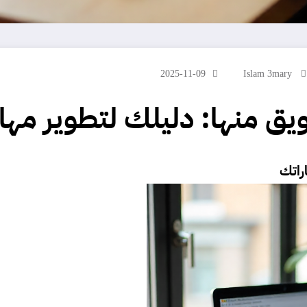
2025-11-09
Islam 3mary
ق منها: دليلك لتطوير مها
راتك