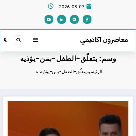
لتجاوز
2026-08-07
لى
لمحتوى
معاصرون اكاديمي
وسم: يتعلّق-الطفل-بمن-يؤذيه
الرئيسية
يتعلّق-الطفل-بمن-يؤذيه
يتعلّق الطفل بمن يؤذيه: الجانب النفسي الصادم وراء التحرش بالأطفال