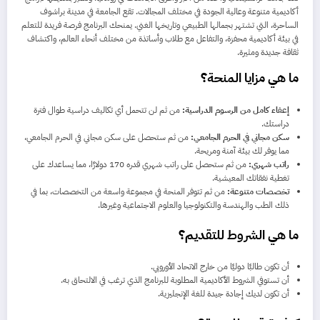
أكاديمية متنوعة وعالية الجودة في مختلف المجالات. تقع الجامعة في مدينة براشوف
الساحرة، التي تشتهر بجمالها الطبيعي وتاريخها الغني. يمنحك البرنامج فرصة فريدة للتعلم
في بيئة أكاديمية محفزة، والتفاعل مع طلاب وأساتذة من مختلف أنحاء العالم، واكتشاف
ثقافة جديدة ومثيرة.
ما هي مزايا المنحة؟
إعفاء كامل من الرسوم الدراسية:
من ثم لن تتحمل أي تكاليف دراسية طوال فترة
دراستك.
سكن مجاني في الحرم الجامعي:
من ثم ستحصل على سكن مجاني في الحرم الجامعي،
مما يوفر لك بيئة آمنة ومريحة.
راتب شهري:
من ثم ستحصل على راتب شهري قدره 170 دولارًا، مما يساعدك على
تغطية نفقاتك المعيشية.
تخصصات متنوعة:
من ثم تتوفر المنحة في مجموعة واسعة من التخصصات، بما في
ذلك الطب والهندسة والتكنولوجيا والعلوم الاجتماعية وغيرها.
ما هي الشروط للتقديم؟
أن تكون طالبًا دوليًا من خارج الاتحاد الأوروبي.
أن تستوفي الشروط الأكاديمية المطلوبة للبرنامج الذي ترغب في الالتحاق به.
أن تكون لديك إجادة جيدة للغة الإنجليزية.