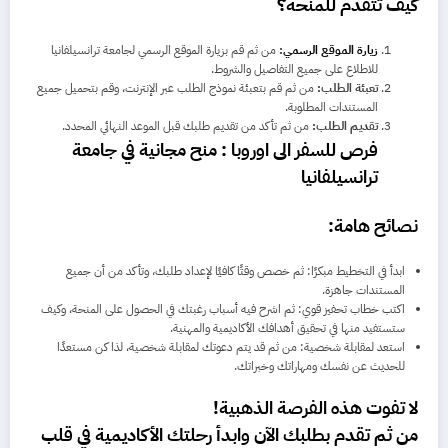
كيف تتقدم للمنحة؟
زيارة الموقع الرسمي
:
من ثم قم بزيارة الموقع الرسمي لجامعة ترانسيلفانيا
للاطلاع على جميع التفاصيل والشروط.
تعبئة الطلب:
من ثم قم بتعبئة نموذج الطلب عبر الإنترنت، وقم بتحميل جميع
المستندات المطلوبة.
تقديم الطلب:
من ثم تأكد من تقديم طلبك قبل الموعد النهائي المحدد.
فرص للسفر الى اوروبا : منح مجانية في جامعة
ترانسيلفانيا
نصائح هامة:
ابدأ في التخطيط مبكرًا: ثم خصص وقتًا كافيًا لإعداد طلبك، وتأكد من أن جميع
المستندات جاهزة.
اكتب خطاب تحفيز قوي: ثم اشرح فيه أسباب رغبتك في الحصول على المنحة، وكيف
ستستفيد منها في تحقيق أهدافك الأكاديمية والمهنية.
استعد لمقابلة شخصية: من ثم قد يتم دعوتك لمقابلة شخصية، لذا كن مستعدًا
للحديث عن نفسك ومهاراتك وخبراتك.
لا تفوت هذه الفرصة الذهبية!
من ثم تقدم بطلبك الآن وابدأ رحلتك الأكاديمية في قلب