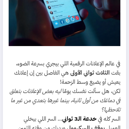
في عالم الإعلانات الرقمية اللي بيجري بسرعة الضوء،
بقت
الثلاث ثواني الأولى
هي الفاصل بين إن إعلانك
يعيش أو يضيع وسط الزحمة!
لكن، هل سألت نفسك يومًا
ليه بعض الإعلانات بتعلق
في دماغك من أول ثانية، بينما غيرها بتعدي من غير ما
تلاحظها؟
السر كله في
خدعة الـ3 ثواني
… السر اللي بيخلي
العميل
يوقف السكروول
ويديك من وقته الثمين.