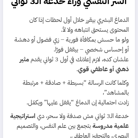
السر النفسي وراء خدعة الـ3 ثواني
الدماغ البشري بيقرر خلال أول لحظات إذا كان
المحتوى يستحق انتباهه ولا لأ.
ولو ما حسش بمكافأة فورية – زي فضول أو دهشة
أو إحساس شخصي – بيقفل فورًا.
علشان كده، لازم إعلانك في أول 3 ثواني يقدم
مثير
ذهني أو عاطفي قوي
.
وكلما كانت الرسالة “بسيطة + صادقة + مرتبطة
بالمشاهد”،
زادت احتمالية إن الدماغ “يقفل عليها” ويكمّل.
خدعة الـ3 ثواني مش صدفة ولا سحر، دي
استراتيجية
علمية مدروسة
بتجمع بين علم النفس، والتصميم
البصري، والتحفيز العاطفي.