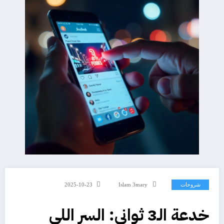
شروحات
Islam 3mary
2025-10-23
خدعة الـ3 ثواني: السر اللي