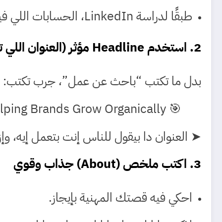
طبقًا لدراسة LinkedIn، الحسابات اللي فيها صورة احترافية بتزيد فرص ظهورها في نتائج البحث بنسبة
2. استخدم Headline مؤثر (العنوان اللي تحت اسمك)
بدل ما تكتب “باحث عن عمل”، جرب تكتب:
🎯 Digital Marketer | SEO Specialist | Helping Brands Grow Organically
➤ العنوان دا بيقول للناس إنت بتعمل إيه، و
3. اكتب ملخص (About) جذاب وقوي
احكي فيه قصتك المهنية بإيجاز.