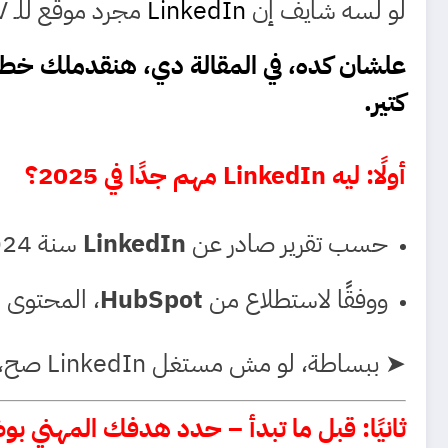
لو لسه شايف إن
LinkedIn
مجرد موقع للـ CV، فاسمحلي أقولك إنك بتفوت على نفسك أهم أداة لصناعة المستقبل المهني.
علشان كده، في المقالة دي
كتير.
أولًا: ليه LinkedIn مهم جدًا في 2025؟
حسب تقرير صادر عن
LinkedIn
سنة 2024، أكتر من
ووفقًا لاستطلاع من
HubSpot
، المحتوى اللي بي
➤ ببساطة، لو مش مستغل LinkedIn صح، فإنت بتفوت على نفسك فرص كتير جدًا.
ثانيًا: قبل ما تبدأ – حدد هدفك المهني ب