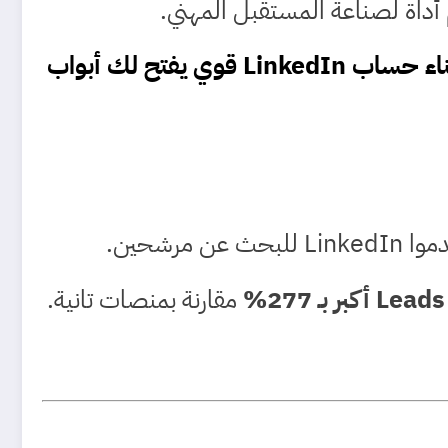
، هنقدملك خطوات عملية، مدروسة، ومدعومة بإحصائيات، لبناء حساب LinkedIn قوي يفتح لك أبواب
حث عن مرشحين.
مقارنة بمنصات تانية.