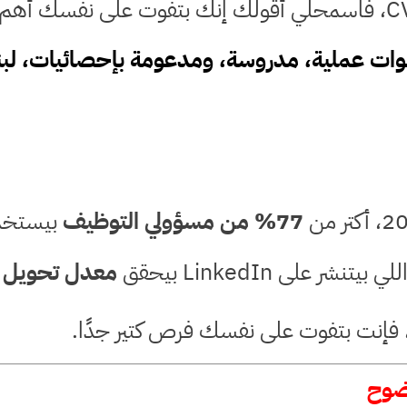
77% من مسؤولي التوظيف
بيستخدموا LinkedIn للب
تنشر على LinkedIn بيحقق
معدل تحويل Leads أكبر بـ 277%
وضوح