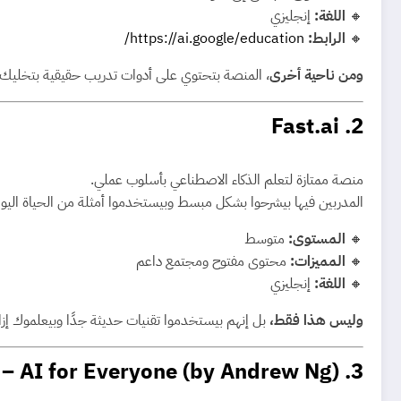
🔸
اللغة:
إنجليزي
🔸
الرابط:
https://ai.google/education/
ومن ناحية أخرى
، المنصة بتحتوي على أدوات تدريب حقيقية بتخليك ت
Fast.ai
2.
منصة ممتازة لتعلم الذكاء الاصطناعي بأسلوب عملي.
المدربين فيها بيشرحوا بشكل مبسط وبيستخدموا أمثلة من الحياة اليوم
🔸
المستوى:
متوسط
🔸
المميزات:
محتوى مفتوح ومجتمع داعم
🔸
اللغة:
إنجليزي
وليس هذا فقط،
بل إنهم بيستخدموا تقنيات حديثة جدًا وبيعلموك إز
– AI for Everyone (by Andrew Ng)
3.