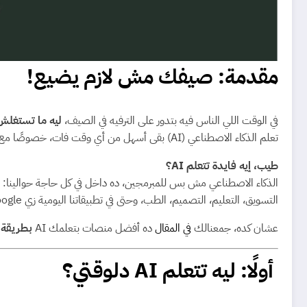
مقدمة: صيفك مش لازم يضيع!
في الوقت اللي الناس فيه بتدور على الترفيه في الصيف،
ليه ما تستغلش
تعلم الذكاء الاصطناعي (AI) بقى أسهل من أي وقت فات، خصوصًا مع المنصات الجديدة اللي بتقدم محتوى مبسط، ممتع، وبالعربي أو الإنجليزي كمان.
طيب، إيه فايدة تتعلم AI؟
الذكاء الاصطناعي مش بس للمبرمجين، ده داخل في كل حاجة حوالينا:
التسويق، التعليم، التصميم، الطب، وحتى في تطبيقاتنا اليومية زي Google وChatGPT.
عشان كده، جمعنالك
في المقال
ده أفضل منصات بتعلمك AI
بطريقة 
أولًا: ليه تتعلم AI دلوقتي؟