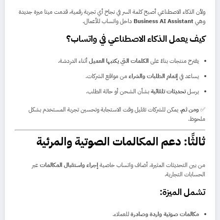
ولأن الذكاء الاصطناعي أصبح كلمة السر في نجاح أي تجربة رقمية، قدمت ميتا ميزة جديدة
وهي
Business AI Assistant
داخل واتساب للأعمال.
كيف يعمل الذكاء الاصطناعي في واتساب؟
يقترح منتجات بناءً على
الكلمات التي يكتبها العميل
أثناء الدردشة.
يساعد في
إتمام الطلبات والشراء
من مواقع الشركات.
يرسل
تحديثات تلقائية
بشأن الشحن أو حالة الطلب.
✅
ومن ثم
، يمكن للشركات تقليل وقت الاستجابة وتحسين تجربة المستخدم بشكل
ملحوظ.
ثالثًا: دعم المكالمات الصوتية والمرئية
من بين التحديثات المثيرة، أضاف واتساب خاصية
إجراء واستقبال المكالمات
عبر
الحسابات التجارية.
تشمل الميزة:
مكالمات صوتية واردة وصادرة
للعملاء.