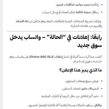
إمكانية
تحديد مواعيد لمكالمات فيديو
.
رسائل صوتية تلقائية
لتذكير العملاء أو إرسال تنبيهات.
وبذلك، يتم ربط المحادثات النصية بالمكالمات الحيّة، وهو ما يُعزز من
ثقة العملاء
ويُقربهم من علامتك التجارية.
رابعًا: إعلانات في “الحالة” – واتساب يدخل
سوق جديد
أعلنت ميتا أنها ستبدأ قريبًا في اختبار
إعلانات الحالة (Status Ads)
على واتساب، وهو
ما يشبه ستوري إنستاجرام.
ما الذي يميز هذا الإعلان؟
عرض سريع وجذاب
للمحتوى.
استهداف دقيق
للعملاء النشطين.
دعم أكبر للتفاعل من خلال الردود أو النقرات المباشرة.
وبالتالي
، سيكون للشركات وسيلة إعلانية أكثر تفاعلية للوصول للجمهور.