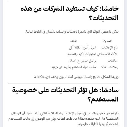
خامسًا: كيف تستفيد الشركات من هذه
التحديثات؟
يمكن تلخيص الفوائد التي تقدمها تحديثات واتساب للأعمال في النقاط التالية:
التحديث
الفائدة
دمج الإعلانات
تسويق أسرع وتكلفة أقل
الذكاء الاصطناعي
استجابات ذكية ومخصصة
المكالمات
تواصل مباشر مع العملاء
إعلانات الحالة
جذب انتباه المستخدم بطريقة غير مزعجة
وبهذا الشكل
، تصبح واتساب بيزنس أداة تسويق ودعم فني متكاملة.
سادسًا: هل تؤثر التحديثات على خصوصية
المستخدم؟
بالرغم من دخول واتساب في مجال الإعلانات والذكاء الاصطناعي، أكدت ميتا أن
الرسائل
الشخصية ما زالت مشفرة تمامًا من طرف لطرف
، ولن يتم الوصول إلى بيانات المستخدم
الخاصة أو بيعها لأطراف خارجية.