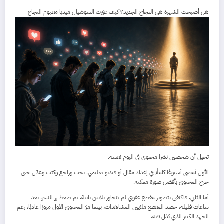
هل أصبحت الشهرة هي النجاح الجديد؟ كيف غيّرت السوشيال ميديا مفهوم النجاح
تخيل أن شخصين نشرا محتوى في اليوم نفسه.
الأول أمضى أسبوعًا كاملًا في إعداد مقال أو فيديو تعليمي، بحث وراجع وكتب وعدّل حتى
خرج المحتوى بأفضل صورة ممكنة.
أما الثاني، فاكتفى بتصوير مقطع عفوي لم يتجاوز ثلاثين ثانية، ثم ضغط زر النشر. بعد
ساعات قليلة، حصد المقطع ملايين المشاهدات، بينما مرّ المحتوى الأول مرورًا عاديًا، رغم
الجهد الكبير الذي بُذل فيه.