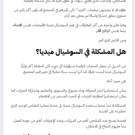
الأشخاص. والباحث الذي يقضي سنوات في تطوير فكرة قد تحل مشكلة حقيقية.
هؤلاء قد لا يتصدرون صفحات “الترند”، لكن تأثيرهم في المجتمع قد يكون أكبر بكثير من
محتوى يحقق انتشارًا واسعًا ثم يختفي بعد أيام.
وهنا تظهر واحدة من أكبر المفارقات في عصر السوشيال ميديا؛ فالمنصات تقيس
الانتباه
،
بينما يقيس الواقع
الأثر
.
وبين الاثنين فرق كبير.
هل المشكلة في السوشيال ميديا؟
من السهل أن نحمّل المنصات الرقمية مسؤولية كل شيء، لكن الحقيقة أكثر توازنًا.
السوشيال ميديا ليست عدوًا، كما أنها ليست سببًا مباشرًا في تغيير قيم المجتمع.
هي مجرد أداة.
يمكن استخدامها لنشر المعرفة، وبناء مشروع، والتسويق، والتعليم، ومشاركة الخبرات، كما
يمكن استخدامها لمطاردة الترندات أو البحث المستمر عن الاهتمام.
المشكلة لا تبدأ عندما نستخدم السوشيال ميديا، بل عندما نجعلها المقياس الوحيد الذي
نحكم به على أنفسنا.
فعندما يصبح عدد المتابعين أهم من المهارات، وعدد الإعجابات أهم من جودة العمل،
يبدأ مفهوم النجاح في الاختلال.