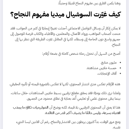
وهنا يكمن الفارق بين مفهوم النجاح قديمًا وحديثًا.
كيف غيّرت السوشيال ميديا مفهوم النجاح؟
لا يمكن إنكار أن وسائل التواصل الاجتماعي أحدثت تغييرًا إيجابيًا في كثير من الجوانب. فقد
منحت أصحاب المواهب، ورواد الأعمال، والمعلمين، والأطباء، والكتاب فرصة للوصول إلى
جمهور واسع دون الحاجة إلى وسطاء. لكنها في المقابل غيّرت الطريقة التي ننظر بها إلى
النجاح.
أصبح من السهل أن تختزل رحلة شخص كاملة في بضعة أرقام:
مليون متابع.
خمسة ملايين مشاهدة.
آلاف الإعجابات.
هذه الأرقام تعكس مدى انتشار المحتوى، لكنها لا تعكس بالضرورة قيمته أو تأثيره الحقيقي.
ولعلنا نرى ذلك يوميًا؛ فقد يحقق مقطع ترفيهي بسيط ملايين المشاهدات خلال ساعات،
بينما يبقى محتوى علمي أو تعليمي أُعد بعناية في نطاق محدود من الجمهور.
هذا لا يعني أن المحتوى الترفيهي بلا قيمة، لكنه يوضح أن
الخوارزميات تكافئ ما يجذب
الانتباه بسرعة، وليس دائمًا ما يضيف أكبر قدر من الفائدة
.
ومع مرور الوقت، بدأ كثيرون يربطون بين الانتشار والنجاح، رغم أن الاثنين ليسا الشيء
نفسه.