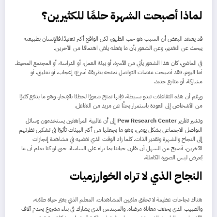
لماذا أصبحت الشهرة حلمًا للكثيرين؟
قد يعتقد البعض أن السبب هو حب الظهور، لكن الواقع أكثر تعقيدًا.فالإنسان بطبيعته
يبحث عن التقدير، وعن الشعور بأن ما يفعله يلقى اهتمامًا من الآخرين.
في الماضي، كان هذا الشعور يأتي من الأسرة، أو بيئة العمل، أو الدراسة، أو المجتمع المحيط.
أما اليوم، فقد أصبحت منصات التواصل تمنحه بطريقة أسرع؛ إعجاب، أو تعليق، أو
مشاركة، أو متابع جديد.
ورغم أن هذه التفاعلات تبدو بسيطة، فإنها تمنح شعورًا لحظيًا بالإنجاز، وهو ما يدفع كثيرًا
من الأشخاص إلى العودة باستمرار بحثًا عن مزيد من التفاعل.
وتشير تقارير
Pew Research Center
إلى أن غالبية المراهقين يستخدمون وسائل
التواصل الاجتماعي بشكل يومي، وهو ما يجعلها من أكثر البيئات تأثيرًا في تشكيل نظرتهم
إلى النجاح والشهرة وتقدير الذات. كلما زاد الوقت الذي نقضيه في مشاهدة إنجازات
الآخرين، أصبح من السهل أن نقارن حياتنا بما نراه على الشاشة، حتى لو كنا نعلم أن ما
يُعرض ليس الصورة الكاملة.
النجاح الذي لا تراه الخوارزميات
هناك نجاحات عظيمة لا تحقق ملايين المشاهدات. المعلم الذي يغيّر حياة طلابه.
والطبيب الذي يخفف معاناة مرضاه. والمهندس الذي يشارك في بناء مشروع يخدم آلاف