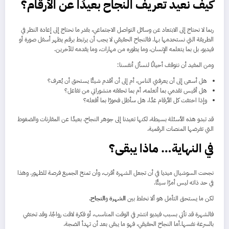
كيف نعيد تعريف النجاح بعيدًا عن الأرقام؟
ربما لا نحتاج إلى الابتعاد عن وسائل التواصل الاجتماعي، بقدر ما نحتاج إلى إعادة النظر في
الطريقة التي نستخدمها بها. فالنجاح الحقيقي لا يجب أن يرتبط برقم يظهر أسفل صورة أو
فيديو، بل بما يتعلمه الإنسان، وما يطوره من مهارات، وما يقدمه للآخرين.
ومن المفيد أن نتوقف أحيانًا لنسأل أنفسنا:
هل أسعى إلى أن يعرفني الناس، أم إلى أن أقدم شيئًا يستحق أن يُعرف؟
هل أقيس تقدمي بما أتعلمه، أم بما تحققه منشوراتي من تفاعل؟
وإذا اختفت كل الأرقام غدًا، هل سأظل فخورًا بما أفعله؟
قد تبدو هذه الأسئلة بسيطة، لكنها تعيدنا إلى جوهر النجاح، بعيدًا عن المقارنات والضغوط
التي تفرضها المنصات الرقمية.
في النهاية… ماذا يبقى؟
نجحت السوشيال ميديا في أن تجعل الشهرة أقرب، وأن تمنح الجميع فرصة للظهور. وهذا
في حد ذاته ليس أمرًا سيئًا.
لكن ما يستحق التأمل هو ألا نخلط بين
الشهرة
و
النجاح
.
فالشهرة قد تأتي بسبب فيديو انتشر في الوقت المناسب، أو فكرة لاقت رواجًا، وقد تختفي
بالسرعة نفسها.أما النجاح الحقيقي، فهو ما يبقى بعد أن تهدأ الضجة.