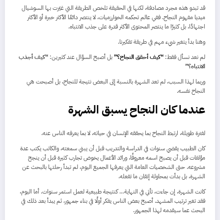
قد تبدو هذه مجرد مصادفة، لكنها في الحقيقة تلخص الطريقة التي غيّرت بها السوشيال
ميديا مفهوم النجاح. ففي عالم تحكمه الخوارزميات، لا ينتصر دائمًا الأكثر خبرة أو الأكثر
اجتهادًا، بل كثيرًا ما ينتصر المحتوى الأكثر قدرة على جذب الانتباه.
وهنا بدأ يتغير شيء مهم في طريقة تفكيرنا.
لم نعد نسأل فقط:
“كيف أحقق النجاح؟”
بل أصبح السؤال عند كثيرين:
“كيف أجذب
الانتباه؟”
وربما لهذا السبب، لم تعد الشهرة بالنسبة إلى البعض نتيجة للنجاح، بل أصبحت هي
النجاح نفسه.
عندما كان النجاح يسبق الشهرة
لفترة طويلة، ارتبط النجاح بما يحققه الإنسان في حياته، لا بما يعرفه الناس عنه.
كان الطبيب يقضي سنوات في الدراسة والتدريب قبل أن يبني سمعته، والكاتب يكتب عدة
مؤلفات قبل أن يصبح اسمه معروفًا، ورائد الأعمال يخوض تجارب كثيرة قبل أن ينجح
مشروعه. حتى الشخصيات العامة التي يعرفها الجميع اليوم، لم تبدأ رحلتها بالبحث عن
الشهرة، بل بدأت بمحاولة إتقان ما تفعله.
كانت الشهرة، إن جاءت، تأتي في النهاية… كنتيجة طبيعية لعمل استمر سنوات. أما اليوم،
فقد تغير ترتيب المشهد. أصبح بعض الناس يفكر أولًا في بناء جمهور، ثم يبدأ بعد ذلك في
البحث عما سيقدمه لهذا الجمهور.