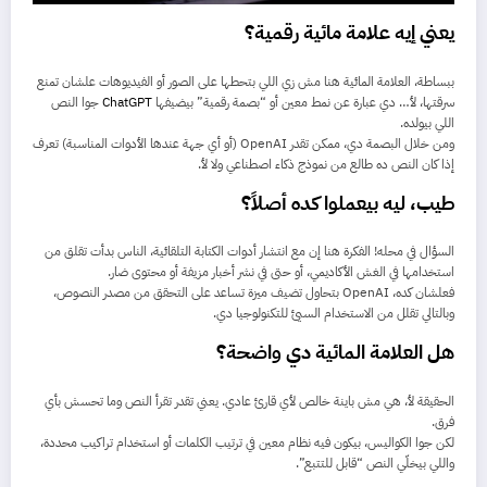
يعني إيه علامة مائية رقمية؟
ببساطة، العلامة المائية هنا مش زي اللي بتحطها على الصور أو الفيديوهات علشان تمنع
سرقتها، لأ… دي عبارة عن نمط معين أو “بصمة رقمية” بيضيفها
ChatGPT
جوا النص
اللي بيولده.
ومن خلال البصمة دي، ممكن تقدر OpenAI (أو أي جهة عندها الأدوات المناسبة) تعرف
إذا كان النص ده طالع من نموذج ذكاء اصطناعي ولا لأ.
طيب، ليه بيعملوا كده أصلاً؟
السؤال في محله! الفكرة هنا إن مع انتشار أدوات الكتابة التلقائية، الناس بدأت تقلق من
استخدامها في الغش الأكاديمي، أو حتى في نشر أخبار مزيفة أو محتوى ضار.
فعلشان كده، OpenAI بتحاول تضيف ميزة تساعد على التحقق من مصدر النصوص،
وبالتالي تقلل من الاستخدام السيئ للتكنولوجيا دي.
هل العلامة المائية دي واضحة؟
الحقيقة لأ، هي مش باينة خالص لأي قارئ عادي. يعني تقدر تقرأ النص وما تحسش بأي
فرق.
لكن جوا الكواليس، بيكون فيه نظام معين في ترتيب الكلمات أو استخدام تراكيب محددة،
واللي بيخلّي النص “قابل للتتبع”.