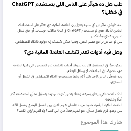
طب هل ده هيأثر على الناس اللي بتستخدم ChatGPT
في شغلها؟
لحد دلوقتي، مافيش أي حاجة بتقول إن العلامة المائية دي هتأثر على استخدامك
العادي للأداة. يعني لو بتستخدم ChatGPT في كتابة مقالات، بوستات، أو حتى شغل
تعليمي، عادي جدًا تكمل.
بس لو حد قرر يراجع مصدر النص، وقتها ممكن يكتشف إنه مولود بالذكاء الاصطناعي.
وهل فيه أدوات تقدر تكشف العلامة المائية دي؟
ممكن جدًا في المستقبل القريب نشوف أدوات للكشف عن النصوص اللي فيها العلامة
دي، خصوصًا في الجامعات أو وسائل الإعلام.
وده هيخلّي الناس تاخد بالها أكتر وهما بيستخدموا الذكاء الاصطناعي في الشغل أو
المحتوى.
الذكاء الاصطناعي بيتطور بسرعة، ومعاه بتظهر أدوات جديدة بتحاول تخلّي استخدامه أكثر
أمانًا وشفافية.
العلامة المائية الرقمية خطوة مهمة علشان نفهم الفرق بين الشغل البشري وشغل الآلة.
بس برضو، لازم نفضل نسأل: هو المهم فعلاً مين اللي كتب؟ ولا المهم
إزاي
اتكتب؟
شارك هذا الموضوع