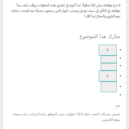
لا تدع موقعك يبقى كنزًا مدفونًا. ابدأ اليوم في تطبيق هذه الخطوات، وراقب كيف يبدأ
موقعك في التألق في سماء جوجل ويجذب الزوار الذين يبحثون تحديدًا عما تقدمه. رحلتك
نحو الظهور والنجاح تبدأ الآن!
شارك هذا الموضوع
وسم
تحسين محركات البحث
خطة SEO
خطوات تصدر المواقع
زيادة الزيارات
زيادة مبيعات
موقع الكتروني