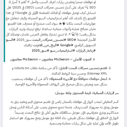
لو موقعك صحرا ومفيش زيارات اعرف السبب والحل ؟! أهم 3 أسرار للـ
SEO 🔍 تعرف على أسرار تحسين محركات البحث (SEO) في 2025! هل
تتساءل كيف توصل موقعك أو قناتك للصفحة الأولى في Google؟ في هذا
الفيديو راح نكشف لك أهم استراتيجيات السيو الحديثة، وكيف تتعامل مع
خوارزميات البحث بذكاء! 🧠🔥 سواء كنت مبتدئ أو محترف، هذا الفيديو
مليان نصائح عملية وأدوات مجانية تساعدك ترفع ترتيبك وتزيد الزيارات
بشكل رهيب! 🚀💻 📌 لا تنسى تشترك وتفعل الجرس علشان توصلك كل
الأسرار الجديدة!
#SEO
#تحسين_محركات_البحث
سيو_2025
#السيو
التسويق_الرقميي
#Google
#الربح_من_الانترنت
ترافيك
#زيادة_الزيارات
#استراتيجيات_سيو
#سيو_2025
♬ الصوت الأصلي – Mo3asron معاصرون – Mo3asron معاصرون
اهتم بتحسين محركات البحث التقني:
تأكد من سلامة ملفات robots.txt و
Sitemap XML، وحسن بنية الروابط الدائمة.
اجعل موقعك متوافقًا مع الأجهزة المحمولة:
تأكد من أن موقعك يستجيب
بشكل جيد ويعرض بشكل صحيح على الهواتف المحمولة والأجهزة اللوحية.
سر الزيارات المجانية: قيمة المحتوى وثقة جوجل:
السر الحقيقي لجذب الزوار إلى موقعك بالمجان يكمن في تقديم محتوى قيم ومفيد يثق به
جوجل ويثق به جمهورك المستهدف. عندما تنشئ محتوى يجيب على أسئلة الناس ويحل
مشاكلهم ويثري معرفتهم، فإن جوجل ستكافئك بظهور أعلى في نتائج البحث، وسيبدأ
الزوار في التدفق إلى موقعك بشكل طبيعي. بناء الثقة مع جوجل ومع جمهورك هو استثمار
طويل الأمد يؤتي ثماره على شكل زيارات مجانية ومستمرة.