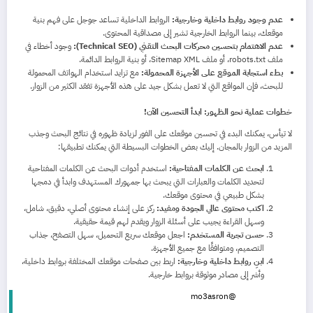
عدم وجود روابط داخلية وخارجية:
الروابط الداخلية تساعد جوجل على فهم بنية
موقعك، بينما الروابط الخارجية تشير إلى مصداقية المحتوى.
عدم الاهتمام بتحسين محركات البحث التقني (Technical SEO):
وجود أخطاء في
ملف robots.txt، أو ملف Sitemap XML، أو بنية الروابط الدائمة.
بطء استجابة الموقع على الأجهزة المحمولة:
مع تزايد استخدام الهواتف المحمولة
للبحث، فإن المواقع التي لا تعمل بشكل جيد على هذه الأجهزة تفقد الكثير من الزوار.
خطوات عملية نحو الظهور: ابدأ التحسين الآن!
لا تيأس، يمكنك البدء في تحسين موقعك على الفور لزيادة ظهوره في نتائج البحث وجذب
المزيد من الزوار بالمجان. إليك بعض الخطوات البسيطة التي يمكنك تطبيقها:
ابحث عن الكلمات المفتاحية:
استخدم أدوات البحث عن الكلمات المفتاحية
لتحديد الكلمات والعبارات التي يبحث بها جمهورك المستهدف وابدأ في دمجها
بشكل طبيعي في محتوى موقعك.
اكتب محتوى عالي الجودة ومفيد:
ركز على إنشاء محتوى أصلي، دقيق، شامل،
وسهل القراءة يجيب على أسئلة الزوار ويقدم لهم قيمة حقيقية.
حسن تجربة المستخدم:
اجعل موقعك سريع التحميل، سهل التصفح، جذاب
التصميم، ومتوافقًا مع جميع الأجهزة.
ابنِ روابط داخلية وخارجية:
اربط بين صفحات موقعك المختلفة بروابط داخلية،
وأشر إلى مصادر موثوقة بروابط خارجية.
@mo3asron