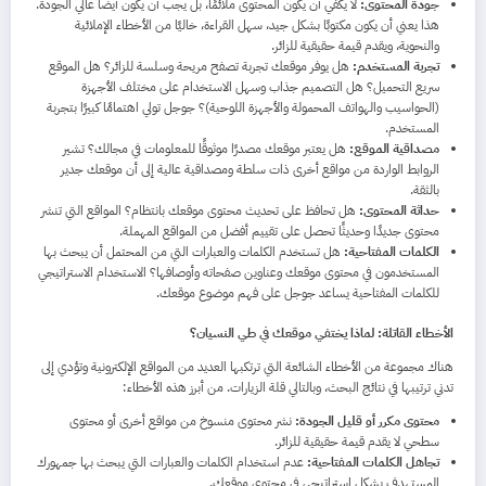
جودة المحتوى:
لا يكفي أن يكون المحتوى ملائمًا، بل يجب أن يكون أيضًا عالي الجودة.
هذا يعني أن يكون مكتوبًا بشكل جيد، سهل القراءة، خاليًا من الأخطاء الإملائية
والنحوية، ويقدم قيمة حقيقية للزائر.
تجربة المستخدم:
هل يوفر موقعك تجربة تصفح مريحة وسلسة للزائر؟ هل الموقع
سريع التحميل؟ هل التصميم جذاب وسهل الاستخدام على مختلف الأجهزة
(الحواسيب والهواتف المحمولة والأجهزة اللوحية)؟ جوجل تولي اهتمامًا كبيرًا بتجربة
المستخدم.
مصداقية الموقع:
هل يعتبر موقعك مصدرًا موثوقًا للمعلومات في مجالك؟ تشير
الروابط الواردة من مواقع أخرى ذات سلطة ومصداقية عالية إلى أن موقعك جدير
بالثقة.
حداثة المحتوى:
هل تحافظ على تحديث محتوى موقعك بانتظام؟ المواقع التي تنشر
محتوى جديدًا وحديثًا تحصل على تقييم أفضل من المواقع المهملة.
الكلمات المفتاحية:
هل تستخدم الكلمات والعبارات التي من المحتمل أن يبحث بها
المستخدمون في محتوى موقعك وعناوين صفحاته وأوصافها؟ الاستخدام الاستراتيجي
للكلمات المفتاحية يساعد جوجل على فهم موضوع موقعك.
الأخطاء القاتلة: لماذا يختفي موقعك في طي النسيان؟
هناك مجموعة من الأخطاء الشائعة التي ترتكبها العديد من المواقع الإلكترونية وتؤدي إلى
تدني ترتيبها في نتائج البحث، وبالتالي قلة الزيارات. من أبرز هذه الأخطاء:
محتوى مكرر أو قليل الجودة:
نشر محتوى منسوخ من مواقع أخرى أو محتوى
سطحي لا يقدم قيمة حقيقية للزائر.
تجاهل الكلمات المفتاحية:
عدم استخدام الكلمات والعبارات التي يبحث بها جمهورك
المستهدف بشكل استراتيجي في محتوى موقعك.