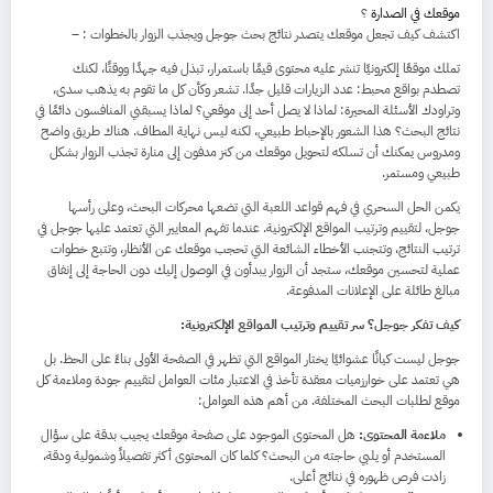
موقعك في الصدارة
؟
اكتشف كيف تجعل موقعك يتصدر نتائج بحث جوجل ويجذب الزوار بالخطوات : –
تملك موقعًا إلكترونيًا تنشر عليه محتوى قيمًا باستمرار، تبذل فيه جهدًا ووقتًا، لكنك
تصطدم بواقع محبط: عدد الزيارات قليل جدًا. تشعر وكأن كل ما تقوم به يذهب سدى،
وتراودك الأسئلة المحيرة: لماذا لا يصل أحد إلى موقعي؟ لماذا يسبقني المنافسون دائمًا في
نتائج البحث؟ هذا الشعور بالإحباط طبيعي، لكنه ليس نهاية المطاف. هناك طريق واضح
ومدروس يمكنك أن تسلكه لتحويل موقعك من كنز مدفون إلى منارة تجذب الزوار بشكل
طبيعي ومستمر.
يكمن الحل السحري في فهم قواعد اللعبة التي تضعها محركات البحث، وعلى رأسها
جوجل، لتقييم وترتيب المواقع الإلكترونية. عندما تفهم المعايير التي تعتمد عليها جوجل في
ترتيب النتائج، وتتجنب الأخطاء الشائعة التي تحجب موقعك عن الأنظار، وتتبع خطوات
عملية لتحسين موقعك، ستجد أن الزوار يبدأون في الوصول إليك دون الحاجة إلى إنفاق
مبالغ طائلة على الإعلانات المدفوعة.
كيف تفكر جوجل؟ سر تقييم وترتيب المواقع الإلكترونية:
جوجل ليست كيانًا عشوائيًا يختار المواقع التي تظهر في الصفحة الأولى بناءً على الحظ. بل
هي تعتمد على خوارزميات معقدة تأخذ في الاعتبار مئات العوامل لتقييم جودة وملاءمة كل
موقع لطلبات البحث المختلفة. من أهم هذه العوامل:
ملاءمة المحتوى:
هل المحتوى الموجود على صفحة موقعك يجيب بدقة على سؤال
المستخدم أو يلبي حاجته من البحث؟ كلما كان المحتوى أكثر تفصيلاً وشمولية ودقة،
زادت فرص ظهوره في نتائج أعلى.