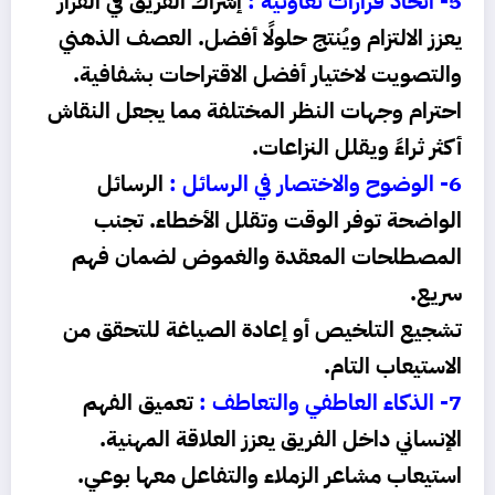
5- اتخاذ قرارات تعاونية :
إشراك الفريق في القرار
يعزز الالتزام ويُنتج حلولًا أفضل.
العصف الذهني
والتصويت لاختيار أفضل الاقتراحات بشفافية.
احترام وجهات النظر المختلفة مما يجعل النقاش
أكثر ثراءً ويقلل النزاعات.
6- الوضوح والاختصار في الرسائل :
الرسائل
الواضحة توفر الوقت وتقلل الأخطاء.
تجنب
المصطلحات المعقدة والغموض لضمان فهم
سريع.
تشجيع التلخيص أو إعادة الصياغة للتحقق من
الاستيعاب التام.
7- الذكاء العاطفي والتعاطف :
تعميق الفهم
الإنساني داخل الفريق يعزز العلاقة المهنية.
استيعاب مشاعر الزملاء والتفاعل معها بوعي.