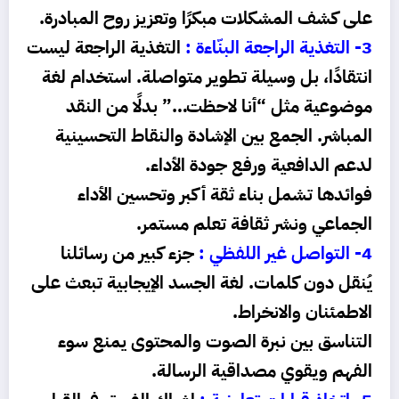
على كشف المشكلات مبكرًا وتعزيز روح المبادرة.
3- التغذية الراجعة البنّاءة :
التغذية الراجعة ليست
انتقادًا، بل وسيلة تطوير متواصلة.
استخدام لغة
موضوعية مثل “أنا لاحظت…” بدلًا من النقد
المباشر.
الجمع بين الإشادة والنقاط التحسينية
لدعم الدافعية ورفع جودة الأداء.
فوائدها تشمل بناء ثقة أكبر وتحسين الأداء
الجماعي ونشر ثقافة تعلم مستمر.
4- التواصل غير اللفظي :
جزء كبير من رسائلنا
يُنقل دون كلمات.
لغة الجسد الإيجابية تبعث على
الاطمئنان والانخراط.
التناسق بين نبرة الصوت والمحتوى يمنع سوء
الفهم ويقوي مصداقية الرسالة.