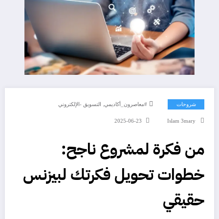
,
شروحات
#معاصرون_أكاديمي
التسويق -الإلكتروني
2025-06-23
Islam 3mary
من فكرة لمشروع ناجح:
خطوات تحويل فكرتك لبيزنس
حقيقي