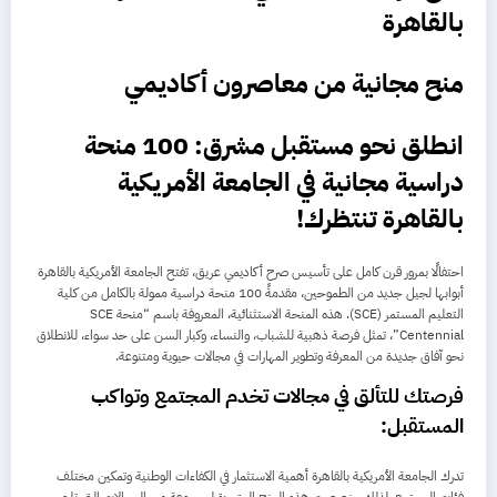
بالقاهرة
منح مجانية من معاصرون أكاديمي
انطلق نحو مستقبل مشرق: 100 منحة
دراسية مجانية في الجامعة الأمريكية
بالقاهرة تنتظرك!
احتفالًا بمرور قرن كامل على تأسيس صرح أكاديمي عريق، تفتح الجامعة الأمريكية بالقاهرة
أبوابها لجيل جديد من الطموحين، مقدمةً 100 منحة دراسية ممولة بالكامل من كلية
التعليم المستمر (SCE). هذه المنحة الاستثنائية، المعروفة باسم “منحة SCE
Centennial”، تمثل فرصة ذهبية للشباب، والنساء، وكبار السن على حد سواء، للانطلاق
نحو آفاق جديدة من المعرفة وتطوير المهارات في مجالات حيوية ومتنوعة.
فرصتك للتألق في مجالات تخدم المجتمع وتواكب
المستقبل:
تدرك الجامعة الأمريكية بالقاهرة أهمية الاستثمار في الكفاءات الوطنية وتمكين مختلف
فئات المجتمع. لذلك، خصصت هذه المنح المتميزة لمجموعة من المجالات التي تلبي