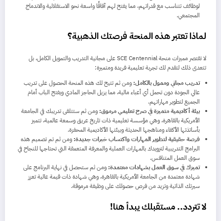
لوظائف تتناسب مع قدراتهم، مما يفتح لهم آفاقًا واسعة نحو الاستقلالية والاندماج
المجتمعي.
لماذا تعتبر هذه المنحة فرصتك الذهبية؟
لا تقتصر مميزات منحة SCE Centennial على مجانية التدريب والتمويل الكامل، بل
تتعدى ذلك لتقدم لك تجربة تعليمية فريدة ومتميزة:
تدريب مجاني وممول بالكامل:
ومن ثم تتيح لك هذه المنحة الحصول على تدريب
عالي الجودة دون تحمل أي أعباء مالية، مما يزيل الحاجز المادي ويفتح الباب أمام
الجميع لتطوير مهاراتهم.
بيئة أكاديمية متميزة في صرح تعليمي مرموق:
ومن ثم ستتلقى تدريبك في الجامعة
الأمريكية بالقاهرة، وهي مؤسسة تعليمية ذات تاريخ عريق وسمعة عالمية، تتميز
بأساتذتها الأكفاء ومناهجها الحديثة وبيئتها الأكاديمية المحفزة.
فرصة حقيقية لتطوير المهارات واكتساب خبرات جديدة:
ومن ثم تم تصميم هذه
البرامج التدريبية لتزويدك بالمهارات العملية والمعرفة المتعمقة التي تحتاجها للنجاح في
سوق العمل المتنافس.
تميزك في سوق العمل بشهادات معتمدة:
ومن ثم ستحصل في نهاية البرنامج على
شهادة معتمدة من الجامعة الأمريكية بالقاهرة، وهي شهادة ذات قيمة عالية تعزز
سيرتك الذاتية وتزيد من فرص حصولك على وظيفة مرموقة.
لا تتردد.. مستقبلك يبدأ هنا!