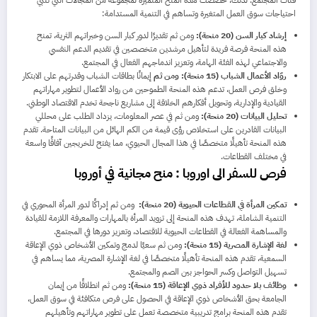
احتياجات سوق العمل المتغيرة وتساهم في التنمية المستدامة:
إرشاد كبار السن (20 منحة):
ومن ثم تقديرًا لدور كبار السن وخبراتهم الثرية، تمنح
هذه المنحة فرصة فريدة لتأهيل مرشدين متخصصين في تقديم الدعم النفسي
والاجتماعي لهذه الفئة الهامة، وتعزيز اندماجهم الفعال في المجتمع.
روّاد الأعمال الشباب (15 منحة): ومن ثم
إيمانًا بطاقات الشباب وقدرتهم على الابتكار
وخلق فرص العمل، تدعم هذه المنحة الطموحين من رواد الأعمال لتطوير مهاراتهم
القيادية والإدارية، وتحويل أفكارهم الخلاقة إلى مشاريع ناجحة تخدم الاقتصاد الوطني.
تحليل البيانات (20 منحة):
ومن ثم في عصر المعلومات، يزداد الطلب على محللي
البيانات القادرين على استخلاص رؤى قيمة من الكم الهائل من البيانات المتاحة. تقدم
هذه المنحة تأهيلًا متخصصًا في هذا المجال الحيوي، مما يفتح للخريجين آفاقًا واسعة
في مختلف القطاعات.
فرص للسفر الى اوروبا : منح مجانية في أ
وروبا
تمكين المرأة في القطاعات الحيوية (20 منحة):
ومن ثم إدراكًا لدور المرأة المحوري في
التنمية الشاملة، تهدف هذه المنحة إلى تزويد المرأة بالمهارات والمعرفة اللازمة للقيادة
والمساهمة الفعالة في القطاعات الحيوية للاقتصاد، وتعزيز دورها في المجتمع.
لغة الإشارة المصرية (15 منحة):
ومن ثم سعيًا لدمج وتمكين الأشخاص ذوي الإعاقة
السمعية، تقدم هذه المنحة تأهيلًا متخصصًا في لغة الإشارة المصرية، مما يساهم في
تسهيل التواصل وكسر الحواجز بين الصم والمجتمع.
وظائف بلا حدود للأفراد ذوي الإعاقة (15 منحة):
ومن ثم انطلاقًا من إيمان
الجامعة بحق الأشخاص ذوي الإعاقة في الحصول على فرص متكافئة في سوق العمل،
تقدم هذه المنحة برامج تدريبية متخصصة تعمل على تطوير مهاراتهم وتأهيلهم