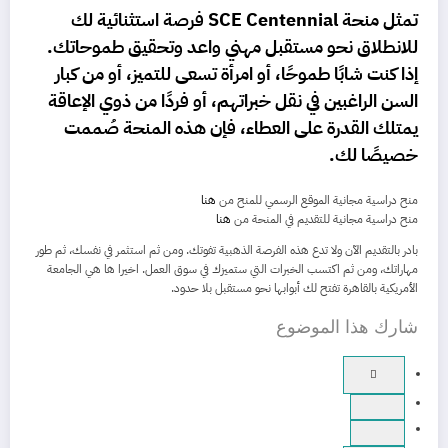
تمثل منحة SCE Centennial فرصة استثنائية لك
للانطلاق نحو مستقبل مهني واعد وتحقيق طموحاتك.
إذا كنت شابًا طموحًا، أو امرأة تسعى للتميز، أو من كبار
السن الراغبين في نقل خبراتهم، أو فردًا من ذوي الإعاقة
يمتلك القدرة على العطاء، فإن هذه المنحة صُممت
خصيصًا لك.
منح دراسية مجانية الموقع الرسمي للمنح من
هنا
منح دراسية مجانية للتقديم في المنحة من
هنا
بادر بالتقديم الآن ولا تدع هذه الفرصة الذهبية تفوتك. ومن ثم استثمر في نفسك، ثم طور
مهاراتك، ومن ثم اكتسب الخبرات التي ستميزك في سوق العمل. اخيرا ها هي الجامعة
الأمريكية بالقاهرة تفتح لك أبوابها نحو مستقبل بلا حدود.
شارك هذا الموضوع