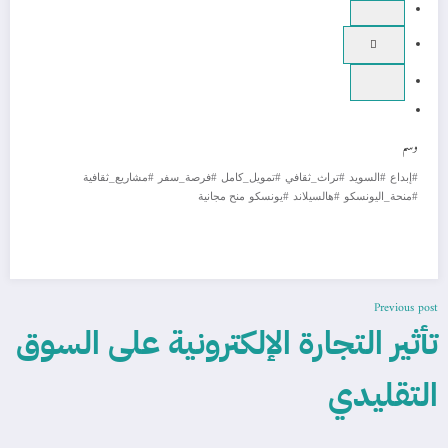
وسم
#إبداع
#السويد
#تراث_ثقافي
#تمويل_كامل
#فرصة_سفر
#مشاريع_ثقافية
#منحة_اليونسكو
#هالسيلاند
#يونسكو
منح مجانية
Previous post
تأثير التجارة الإلكترونية على السوق
التقليدي