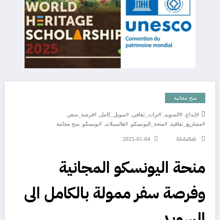
منح مجانية
,
,
,
,
,
#إبداع
#السويد
#تراث_ثقافي
#تمويل_كامل
#فرصة_سفر
,
,
,
,
#مشاريع_ثقافية
#منحة_اليونسكو
#هالسيلاند
#يونسكو
منح مجانية
2025-01-04
Abdallah
منحة اليونسكو المجانية
وفرصة سفر ممولة بالكامل الى
السويد