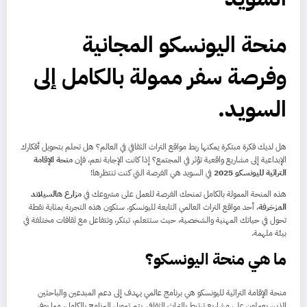
منحة اليونسكو المجانية
وفرصة سفر ممولة بالكامل إلى
السويد.
هل لديك فكرة مبتكرة يمكنها ربط مواقع التراث الثقافي في العالم؟ هل تحلم بتحويل أفكارك
الإبداعية إلى مشاريع واقعية تؤثر في المجتمع؟ إذا كانت الإجابة نعم، فإن
منحة الإقامة
التراثية لليونسكو 2025
في السويد هي الفرصة التي كنت تنتظرها!
هذه المنحة الممولة بالكامل تمنحك الفرصة للعمل على مشروعك في
مزارع هالسيلاند
المزخرفة
، أحد مواقع التراث العالمي التابعة لليونسكو. ستكون هذه التجربة بمثابة نقطة
تحول في حياتك المهنية والشخصية، حيث ستتعلم، تبتكر، وتتفاعل مع ثقافات مختلفة في
بيئة ملهمة.
ما هي منحة اليونسكو؟
منحة الإقامة التراثية لليونسكو هي برنامج عالمي يهدف إلى دعم المبدعين والباحثين
الذين يعملون على مشاريع ترتبط بالتراث الثقافي. يتم تمويل البرنامج بالكامل، مما يوفر