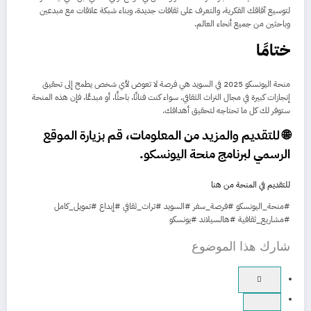
لتوسيع آفاقك الفكرية، والتعرف على ثقافات جديدة، وبناء شبكة علاقات مع مبدعين
وباحثين من جميع أنحاء العالم.
ختامًا
منحة اليونسكو 2025 في السويد هي فرصة لا تعوض لأي شخص يطمح إلى تحقيق
إنجازات كبيرة في مجال التراث الثقافي. سواء كنت فنانًا، باحثًا، أو مبدعًا، فإن هذه المنحة
ستوفر لك كل ما تحتاجه لتحقيق أهدافك.
🌐
للتقديم والمزيد من المعلومات، قم بزيارة
الموقع
الرسمي لبرنامج منحة اليونسكو
.
للتقديم في المنحة من هنا
#منحة_اليونسكو #فرصة_سفر #السويد #تراث_ثقافي #إبداع #تمويل_كامل
#مشاريع_ثقافية #هالسيلاند #يونسكو
شارك هذا الموضوع