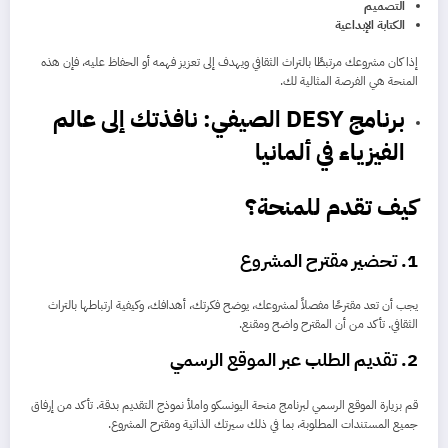
التصميم
الكتابة الإبداعية
إذا كان مشروعك مرتبطًا بالتراث الثقافي ويهدف إلى تعزيز فهمه أو الحفاظ عليه، فإن هذه
المنحة هي الفرصة المثالية لك.
برنامج DESY الصيفي: نافذتك إلى عالم
الفيزياء في ألمانيا
كيف تقدم للمنحة؟
1.
تحضير مقترح المشروع
يجب أن تعد مقترحًا مفصلاً لمشروعك، يوضح فكرتك، أهدافك، وكيفية ارتباطها بالتراث
الثقافي. تأكد من أن المقترح واضح ومقنع.
2.
تقديم الطلب عبر الموقع الرسمي
قم بزيارة الموقع الرسمي لبرنامج منحة اليونسكو واملأ نموذج التقديم بدقة. تأكد من إرفاق
جميع المستندات المطلوبة، بما في ذلك سيرتك الذاتية ومقترح المشروع.