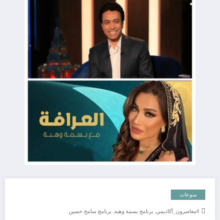
منوعات
,
,
#معاصرون_أكاديمي
برنامج بسمة وهبه
برنامج سامح حسين