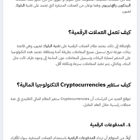
البيتكوين
و
الإيثيريوم
، وهما نوعان من العملات المشفرة التي تعتمد على تقنية
البلوك
تشين
.
كيف تعمل العملات الرقمية؟
بالإضافة إلى ذلك، يعتمد نظام العملات الرقمية على
تقنية البلوك تشين
، وهي قاعدة
بيانات موزعة تتيح تسجيل جميع المعاملات بطريقة آمنة وشفافة. تعتمد هذه التكنولوجيا
على التشفير لحماية البيانات وتسجيل المعاملات دون الحاجة إلى وجود طرف ثالث مثل
البنك. وبالتالي، يتم تنفيذ المعاملات بسرعة وبتكلفة أقل.
كيف ستغير Cryptocurrencies التكنولوجيا المالية؟
تتوقع العديد من الدراسات أن Cryptocurrencies ستغير النظام المالي التقليدي في عدة
مجالات رئيسية خلال العقد المقبل.
1.
المدفوعات الرقمية
أولاً، من المتوقع أن تزداد
المدفوعات الرقمية
باستخدام العملات المشفرة، سواء للأفراد