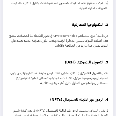
أو للشركات. ستتيح هذه المدفوعات تحسين السرعة والكفاءة، وتقليل التكاليف المرتبطة
بالتحويلات المالية الدولية.
2.
التكنولوجيا المصرفية
من ناحية أخرى، ستساهم Cryptocurrencies في تطوير
التكنولوجيا المصرفية
. ستتيح
هذه العملات للبنوك تحسين خدماتها الرقمية وتقديم حلول مصرفية جديدة تعتمد على
البلوك تشين، مما سيزيد من
الشفافية
و
الأمان
.
3.
التمويل اللامركزي (DeFi)
بفضل
التمويل اللامركزي
(DeFi)، ستكون هناك فرص جديدة للاستثمار والإقراض بدون
الحاجة إلى وجود وسيط مركزي. هذا النظام الجديد يعتمد على العقود الذكية ويتيح
للمستثمرين والمقرضين التداول بطرق أكثر حرية واستقلالية.
4.
الرموز غير القابلة للاستبدال (NFTs)
في نفس السياق، ستستمر
الرموز غير القابلة للاستبدال
(NFTs) في تغيير كيفية تقييم
الأصول الرقمية. يمكن لهذه الرموز أن تمثل ملكية فريدة لأعمال فنية أو أصول رقمية