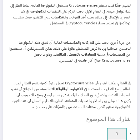
لنفهم جيدًا كيف ستغير Cryptocurrencies مستقبل التكنولوجيا المالية، علينا النظر إلى
عدة عوامل مهمة. في المقام الأول، يجب التركيز على
التطورات التكنولوجية
في هذا
المجال. بالإضافة إلى ذلك، يجب أخذ
القوانين
و
التنظيمات
بعين الاعتبار، حيث ستلعب
دورًا كبيرًا في تحديد مسار Cryptocurrencies في المستقبل.
من جهة أخرى، يجب على
الشركات
و
المؤسسات المالية
أن تتبنى هذه التكنولوجيا
لتحسين خدماتها وزيادة فرص الاستثمار. علاوة على ذلك، يمكن للمستهلكين أن يستفيدوا
من
التحسينات في سرعة المعاملات وتخفيض التكاليف
، وهو ما يجعل
Cryptocurrencies خيارًا أكثر جاذبية في المستقبل.
في الختام، يمكننا القول بأن Cryptocurrencies تحمل وعودًا كبيرة بتغيير النظام المالي
العالمي. مع التطورات المستمرة في
التكنولوجيا
و
اللوائح التنظيمية
، من المتوقع أن تشهد
السنوات القادمة زيادة في تبني العملات الرقمية على نطاق أوسع. ومع ذلك، يجب أن
يكون هناك توازن بين الابتكار والتحديات المتعلقة بالأمان والتنظيم لضمان أن هذه الثورة
التكنولوجية تحقق أقصى استفادة للمستخدمين والشركات على حد سواء.
شارك هذا الموضوع