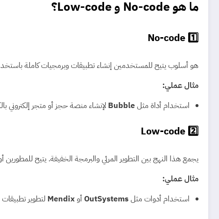
ما هو No-code و Low-code؟
1️⃣ No-code
هو أسلوب يتيح للمستخدمين إنشاء تطبيقات وبرمجيات كاملة باستخدا
مثال عملي:
استخدام أداة مثل
Bubble
لإنشاء منصة حجز أو متجر إلكتروني بال
2️⃣ Low-code
يجمع هذا النهج بين التطوير المرئي والبرمجة الخفيفة. يتيح للمطور
مثال عملي:
استخدام أدوات مثل
OutSystems
أو
Mendix
لتطوير تطبيقات 