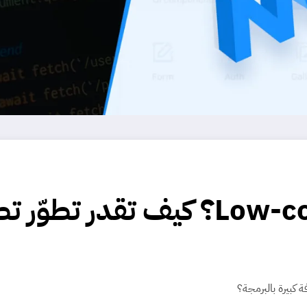
ما هو الـ No-code و Low-code؟ ك