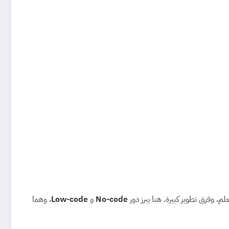
، وفرق تطوير كبيرة. هنا يبرز دور
No-code
و
Low-code
، وهما