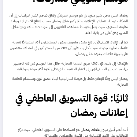
رمضان ليس مجرد شهر ديني، بل هو موسم استهلاكي وثقافي ضخم. تشير الدراسات إلى أن
الشركات تزيد استثماراتها الإعلانية بشكل كبير خلال رمضان بسبب ارتفاع الاستهلاك وزيادة
متابعة المحتوى، حيث يصل متوسط مشاهدة التلفزيون إلى نحو 5.95 ساعة يوميًا خلال
الشهر، وهو أعلى من بقية العام.
كما أن الإنفاق الاستهلاكي يرتفع بشكل ملحوظ، ويكون المستهلكون أكثر استعدادًا لتجربة
علامات تجارية جديدة، حيث أظهرت تقارير أن 83٪ من المستهلكين في المنطقة منفتحون
على تجربة علامات جديدة خلال رمضان.
بالإضافة إلى ذلك، فإن كثافة ظهور العلامة التجارية خلال هذا الموسم تعزز ثقة الجمهور
بها، حيث يميل المستهلكون إلى اعتبار المنتجات التي تظهر بكثرة أكثر جودة وموثوقية.
رمضان ليس وقتًا للإعلان فقط، بل فرصة استراتيجية لبناء حضور قوي ومستدام للعلامة
التجارية.
ثانيًا: قوة التسويق العاطفي في
إعلانات رمضان
أحد أهم أسرار نجاح
إعلانات رمضان
هو اعتمادها على التسويق العاطفي، حيث تركز
الإعلانات على القيم الإنسانية مثل الأسرة، والتضامن، والمشاركة.