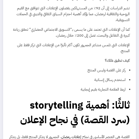
تشير الدراسات إلى أن 92٪ من المستهلكين يفضلون الإعلانات التي تتوافق مع القيم
الروحية والثقافية لرمضان، مما يؤكد أهمية احترام السياق الثقافي والديني في الحملات
التسويقية.
كما أن الإعلانات التي تعتمد على ما يسمى بـ”التسويق الاجتماعي الحضاري” تحقق زيادة
كبيرة في التفاعل والبحث، تصل إلى 200٪ خلال رمضان.
الإعلانات التي تلمس مشاعر الجمهور تكون أكثر تأثيرًا من الإعلانات التي تركز فقط على
المنتج.
كيف تطبق ذلك؟
ركز على القصة وليس المنتج
استخدم رسائل إنسانية
اربط العلامة التجارية بقيم إيجابية
ثالثًا: أهمية storytelling
(سرد القصة) في نجاح الإعلان
القصة هي العنصر الأساسي في نجاح
إعلانات رمضان
. الجمهور لا يتذكر المنتج فقط، بل يتذكر