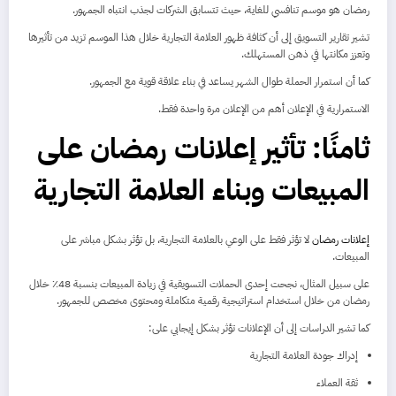
رمضان هو موسم تنافسي للغاية، حيث تتسابق الشركات لجذب انتباه الجمهور.
تشير تقارير التسويق إلى أن كثافة ظهور العلامة التجارية خلال هذا الموسم تزيد من تأثيرها
وتعزز مكانتها في ذهن المستهلك.
كما أن استمرار الحملة طوال الشهر يساعد في بناء علاقة قوية مع الجمهور.
الاستمرارية في الإعلان أهم من الإعلان مرة واحدة فقط.
ثامنًا: تأثير إعلانات رمضان على
المبيعات وبناء العلامة التجارية
إعلانات رمضان
لا تؤثر فقط على الوعي بالعلامة التجارية، بل تؤثر بشكل مباشر على
المبيعات.
على سبيل المثال، نجحت إحدى الحملات التسويقية في زيادة المبيعات بنسبة 48٪ خلال
رمضان من خلال استخدام استراتيجية رقمية متكاملة ومحتوى مخصص للجمهور.
كما تشير الدراسات إلى أن الإعلانات تؤثر بشكل إيجابي على:
إدراك جودة العلامة التجارية
ثقة العملاء