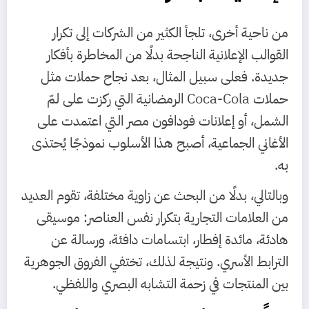
من ناحية أخرى، تلجأ الكثير من الشركات إلى تكرار
القوالب الإعلانية الناجحة بدلًا من المخاطرة بأفكار
جديدة. فعلى سبيل المثال، بعد نجاح حملات مثل
حملات
Coca-Cola
الرمضانية التي ركزت على لمّ
الشمل، أو إعلانات
فودافون مصر
التي اعتمدت على
الأغاني الجماعية، أصبح هذا الأسلوب نموذجًا يُحتذى
به.
وبالتالي، بدلًا من البحث عن زاوية مختلفة، تقوم العديد
من العلامات التجارية بتكرار نفس العناصر: موسيقى
هادئة، مائدة إفطار، ابتسامات دافئة، ورسالة عن
الترابط الأسري. ونتيجة لذلك، تختفي الفروق الجوهرية
بين المنتجات في زحمة التشابه البصري واللفظي.