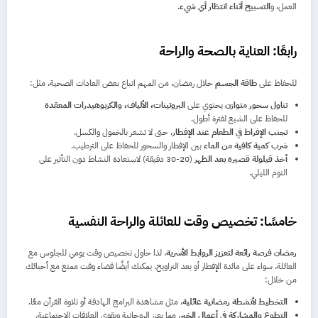
العمل، و
التسبيح أثناء انتظار أي شيء
.
رابعًا: العناية بالصحة والراحة
للحفاظ على
طاقة الجسم
خلال رمضان، من المهم اتباع بعض العادات الصحية، مثل:
تناول سحور متوازن
يحتوي على
البروتينات، الألياف، والكربوهيدرات المعقدة
للحفاظ على الشبع لفترة أطول.
تجنب الإفراط في الطعام عند الإفطار
، حتى لا تشعر بالخمول والكسل.
شرب كمية كافية من الماء
بين الإفطار والسحور للحفاظ على الترطيب.
أخذ قيلولة قصيرة بعد الظهر
(20-30 دقيقة) لاستعادة النشاط دون التأثير على
النوم الليلي.
خامسًا: تخصيص وقت للعائلة والراحة النفسية
رمضان فرصة رائعة لتعزيز الروابط الأسرية
، لذا حاول تخصيص وقت يومي للجلوس مع
العائلة، سواء على مائدة الإفطار أو بعد التراويح. يمكنك أيضًا قضاء وقت ممتع مع أحبائك
من خلال:
التخطيط لأنشطة رمضانية عائلية
، مثل مشاهدة البرامج الهادفة أو تلاوة القرآن معًا.
التطوع والمشاركة في أعمال الخير
، مما يعزز الروحانية ويقوي العلاقات الاجتماعية.