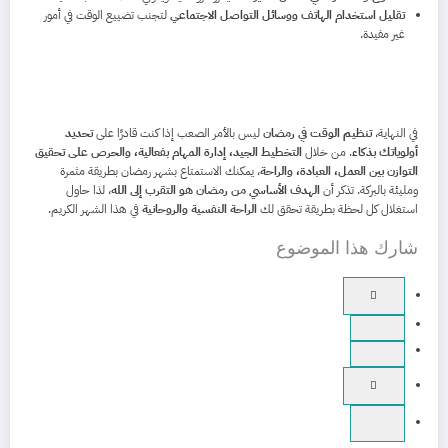
تقليل استخدام الهاتف ووسائل التواصل الاجتماعي
لتجنب تضييع الوقت في أمور
غير مفيدة.
في النهاية،
تنظيم الوقت في رمضان
ليس بالأمر الصعب إذا كنت قادرًا على
تحديد
أولوياتك بذكاء
. من خلال
التخطيط الجيد، إدارة المهام بفعالية، والحرص على تحقيق
التوازن بين العمل، العبادة، والراحة
، يمكنك الاستمتاع بشهر رمضان بطريقة مثمرة
ومليئة بالبركة. تذكر أن
الهدف الأساسي من رمضان هو التقرب إلى الله
، لذا حاول
استغلال كل لحظة بطريقة تحقق لك
الراحة النفسية والروحانية
في هذا الشهر الكريم.
شارك هذا الموضوع