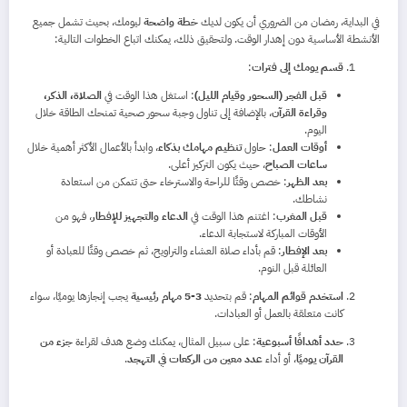
في البداية، رمضان من الضروري أن يكون لديك
خطة واضحة
ليومك، بحيث تشمل جميع
الأنشطة الأساسية دون إهدار الوقت. ولتحقيق ذلك، يمكنك اتباع الخطوات التالية:
قسم يومك إلى فترات
:
قبل الفجر (السحور وقيام الليل)
: استغل هذا الوقت في
الصلاة، الذكر،
وقراءة القرآن
، بالإضافة إلى تناول وجبة سحور صحية تمنحك الطاقة خلال
اليوم.
أوقات العمل
: حاول
تنظيم مهامك بذكاء
، وابدأ بالأعمال الأكثر أهمية خلال
ساعات الصباح
، حيث يكون التركيز أعلى.
بعد الظهر
: خصص وقتًا للراحة والاسترخاء حتى تتمكن من استعادة
نشاطك.
قبل المغرب
: اغتنم هذا الوقت في
الدعاء والتجهيز للإفطار
، فهو من
الأوقات المباركة لاستجابة الدعاء.
بعد الإفطار
: قم بأداء صلاة العشاء والتراويح، ثم خصص وقتًا للعبادة أو
العائلة قبل النوم.
استخدم قوائم المهام
: قم بتحديد
3-5 مهام رئيسية
يجب إنجازها يوميًا، سواء
كانت متعلقة بالعمل أو العبادات.
حدد أهدافًا أسبوعية
: على سبيل المثال، يمكنك وضع هدف لقراءة
جزء من
القرآن يوميًا
، أو أداء
عدد معين من الركعات في التهجد
.