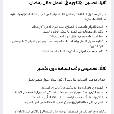
ثانيًا: تحسين الإنتاجية في العمل خلال رمضان
نظرًا لأن
مستوى الطاقة
قد ينخفض أثناء الصيام، فمن المهم اعتماد
استراتيجيات تزيد
من الإنتاجية
، مثل:
البدء بالمهام الأصعب في الصباح
، حيث يكون الذهن أكثر صفاءً.
تقليل الاجتماعات غير الضرورية
لتوفير الوقت والجهد.
أخذ استراحات قصيرة
خلال اليوم لتحسين التركيز.
تنظيم جدول العمل وفقًا لساعات الصيام
، بحيث يتم إنجاز المهام الأساسية قبل
فترة الظهيرة.
تفويض بعض المهام
إن أمكن، لتخفيف الضغط عليك.
ثالثًا: تخصيص وقت للعبادة دون تقصير
رمضان هو شهر العبادات
، لذا يجب أن يكون لديك جدول منظم يشمل:
الصلاة في وقتها
، وحبذا لو تمكنت من أدائها في المسجد.
قراءة القرآن يوميًا
، حتى لو بضع صفحات فقط، لأن
الاستمرارية أهم من الكمية
.
الذكر والدعاء
أثناء فترات الراحة، مثل قبل الإفطار أو بعد الصلوات.
الحرص على صلاة التراويح
، ولو في المنزل، للاستفادة من الأجر العظيم.
يمكنك دمج العبادات مع أنشطتك اليومية، مثل
الاستماع إلى القرآن
أثناء القيادة أو