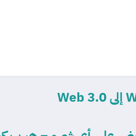
وض على أي شيء – هيرب ك