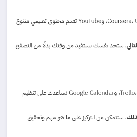
. المنصات الإلكترونية مثل Coursera، Udemy، Khan Academy، وYouTube تقدم محتوى تعليمي متنوع
تالي
، ستجد نفسك تستفيد من وقتك بدلًا من التصفح
. على سبيل المثال، تطبيقات إدارة الوقت مثل Trello، Notion، وGoogle Calendar تساعدك على تنظيم
ذلك
، ستتمكن من التركيز على ما هو مهم وتحقيق