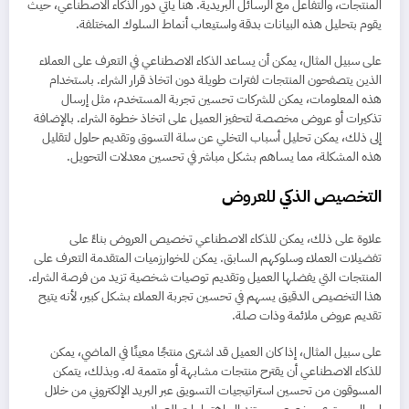
المنتجات، والتفاعل مع الرسائل البريدية. هنا يأتي دور الذكاء الاصطناعي، حيث
يقوم بتحليل هذه البيانات بدقة واستيعاب أنماط السلوك المختلفة.
على سبيل المثال، يمكن أن يساعد الذكاء الاصطناعي في التعرف على العملاء
الذين يتصفحون المنتجات لفترات طويلة دون اتخاذ قرار الشراء. باستخدام
هذه المعلومات، يمكن للشركات تحسين تجربة المستخدم، مثل إرسال
تذكيرات أو عروض مخصصة لتحفيز العميل على اتخاذ خطوة الشراء. بالإضافة
إلى ذلك، يمكن تحليل أسباب التخلي عن سلة التسوق وتقديم حلول لتقليل
هذه المشكلة، مما يساهم بشكل مباشر في تحسين معدلات التحويل.
التخصيص الذكي للعروض
علاوة على ذلك، يمكن للذكاء الاصطناعي تخصيص العروض بناءً على
تفضيلات العملاء وسلوكهم السابق. يمكن للخوارزميات المتقدمة التعرف على
المنتجات التي يفضلها العميل وتقديم توصيات شخصية تزيد من فرصة الشراء.
هذا التخصيص الدقيق يسهم في تحسين تجربة العملاء بشكل كبير، لأنه يتيح
تقديم عروض ملائمة وذات صلة.
على سبيل المثال، إذا كان العميل قد اشترى منتجًا معينًا في الماضي، يمكن
للذكاء الاصطناعي أن يقترح منتجات مشابهة أو متممة له. وبذلك، يتمكن
المسوقون من تحسين استراتيجيات التسويق عبر البريد الإلكتروني من خلال