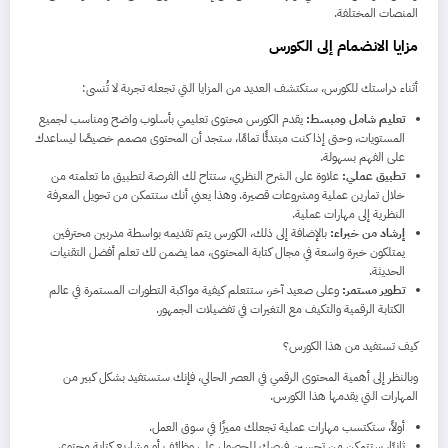
المنصات المختلفة.
مزايا الانضمام إلى الكورس
أثناء دراستك للكورس، ستكتشف العديد من المزايا التي تجعله تجربة لا تُنسى:
تعليم شامل ومبسط:
يقدم الكورس محتوى تعليمي بأسلوب واضح ومناسب لجميع
المستويات، وحتى إذا كنت مبتدئًا تمامًا، ستجد أن المحتوى مصمم خصيصًا ليساعدك
على الفهم بسهولة.
تطبيق عملي:
علاوة على الشرح النظري، ستتاح لك الفرصة لتطبيق ما تعلمته من
خلال تمارين عملية ومشروعات قصيرة. وهذا يعني أنك ستتمكن من تحويل المعرفة
النظرية إلى مهارات عملية.
إرشاد من خبراء:
بالإضافة إلى ذلك، الكورس يتم تقديمه بواسطة مدربين محترفين
يمتلكون خبرة واسعة في مجال كتابة المحتوى، مما يضمن لك تعلم أفضل التقنيات
الحديثة.
تطوير مستمر:
وعلى صعيد آخر، ستتعلم كيفية مواكبة التطورات المستمرة في عالم
الكتابة الرقمية والتكيف مع التغيرات في تفضيلات الجمهور.
كيف تستفيد من هذا الكورس؟
وبالنظر إلى أهمية المحتوى الرقمي في العصر الحالي، فإنك ستستفيد بشكل كبير من
المهارات التي يقدمها هذا الكورس.
أولاً، ستكتسب مهارات عملية تجعلك مميزًا في سوق العمل.
ثانيًا، ستتمكن من تحسين فرصك للحصول على وظائف أو مشاريع كتابة محتوى