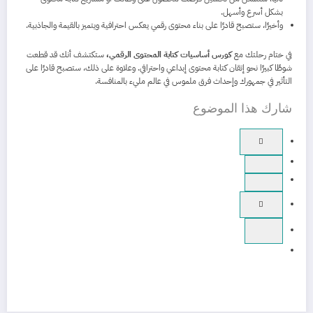
بشكل أسرع وأسهل.
وأخيرًا، ستصبح قادرًا على بناء محتوى رقمي يعكس احترافية ويتميز بالقيمة والجاذبية.
في ختام رحلتك مع
كورس أساسيات كتابة المحتوى الرقمي،
ستكتشف أنك قد قطعت
شوطًا كبيرًا نحو إتقان كتابة محتوى إبداعي واحترافي. وعلاوة على ذلك، ستصبح قادرًا على
التأثير في جمهورك وإحداث فرق ملموس في عالم مليء بالمنافسة.
شارك هذا الموضوع