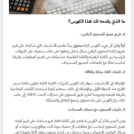
ما الذي يقدمه لك هذا الكورس؟
1. فهم عميق للمحتوى الرقمي:
أولاً وقبل كل شيء، الكورس كتابة
محتوى
يبدأ بتقديم الأساسيات التي تساعدك على فهم
مفهوم كتابة المحتوى الرقمي بشكل شامل. وعلاوة على ذلك، ستتعرف على الفروقات
الرئيسية بين الكتابة الرقمية والكتابة التقليدية، مما يمكنك من تقديم المعلومات بطريقة
تتناسب تمامًا مع اهتمامات الجمهور المستهدف.
2. تقنيات كتابة جذابة وفعّالة:
بالإضافة إلى الأساسيات، سيوفر لك الكورس المهارات اللازمة لكتابة عناوين ملفتة تسحر
القارئ منذ اللحظة الأولى. وبالإضافة إلى ذلك، ستتعلم كيفية استخدام الكلمات المفتاحية
بطريقة طبيعية ومدروسة لتعزيز ظهور المحتوى على محركات البحث (SEO). إلى جانب
ذلك، يركز الكورس على بناء محتوى يشجع التفاعل والمشاركة.
3. تكييف المحتوى مع مختلف المنصات:
ومن الجدير بالذكر أن الكورس لا يقتصر على الكتابة فقط. فهو يساعدك على فهم كيفية
تعديل المحتوى ليتناسب مع متطلبات كل منصة، سواء كانت مواقع ويب، مدونات، أو
وسائل التواصل الاجتماعي. وبهذا ستتمكن من إنشاء محتوى يحقق تأثيرًا ملموسًا على