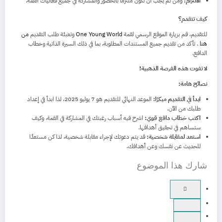
الالتزام:
ومن ثم يجب أن تكون ملتزمًا بالحضور والمشاركة في جميع فعاليات القمة.
كيف تتقدم؟
للتقديم، قم بزيارة الموقع الرسمي لقمة
One Young World
وتعبئة طلب التقديم
من
هنا
. تأكد من تقديم جميع المستندات المطلوبة، بما في ذلك السيرة الذاتية وخطاب
الدافع.
لا تفوت هذه الفرصة الذهبية!
نصائح هامة:
ابدأ في التقديم مبكرًا:
الموعد النهائي للتقديم هو 7 يوليو 2025، لذا ابدأ في إعداد
طلبك من الآن.
اكتب خطاب دافع قوي:
اشرح فيه أسباب رغبتك في المشاركة في القمة، وكيف
ستساهم في تحقيق أهدافها.
استعد لمقابلة شخصية:
قد يتم دعوتك لإجراء مقابلة شخصية، لذا كن مستعدًا
للحديث عن نفسك وعن أهدافك.
شارك هذا الموضوع