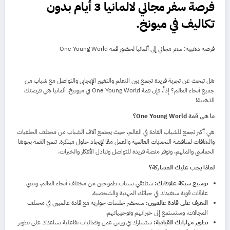
فرصة سفر مجاني لالمانيا 3 أيام بدون
تكاليف في ميونخ.
فرصة ذهبية: سفر مجاني إلى ألمانيا لحضور قمة One Young World
هل تبحث عن تجربة فريدة تجمع بين التعلم والتغيير الإيجابي والتواصل مع شباب من
جميع أنحاء العالم؟ إذاً، فإن قمة One Young World في ميونيخ، ألمانيا هي فرصتك
الذهبية!
ما هي قمة One Young World؟
هي أكبر تجمع للشباب القادة في العالم، حيث يجتمع آلاف الشباب من مختلف الخلفيات
والثقافات لمناقشة التحديات العالمية والعمل معًا لإيجاد حلول مبتكرة. تتميز القمة بجوها
الحماسي والملهم، وتوفر منصة فريدة للتواصل وتبادل الأفكار والخبرات.
لماذا يجب عليك المشاركة؟
توسيع شبكة علاقاتك:
ستلتقي بشباب طموحين من مختلف أنحاء العالم، وتبني
علاقات قوية ستفيدك في حياتك المهنية والشخصية.
التعرف على قادة عالميين:
ستحضر جلسات حوارية مع قادة عالميين في مختلف
المجالات، وستستمع إلى خبراتهم وتوجيهاتهم.
تطوير مهاراتك القيادية:
ستشارك في ورش عمل وفعاليات تفاعلية تساعدك على تطوير