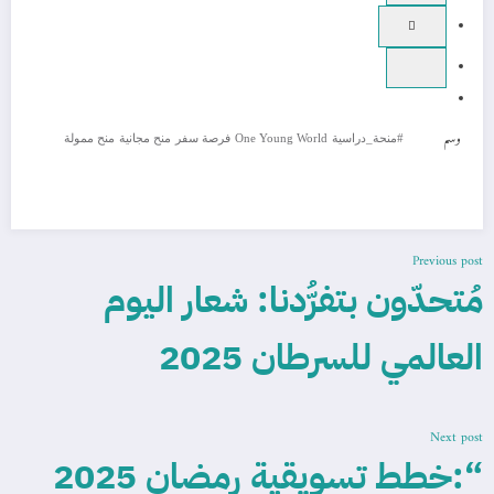
وسم
#منحة_دراسية
One Young World
فرصة سفر
منح مجانية
منح ممولة
Previous post
مُتحدّون بتفرُّدنا: شعار اليوم
العالمي للسرطان 2025
Next post
“:خطط تسويقية رمضان 2025