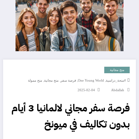
منح مجانية
,
,
,
,
#منحة_دراسية
One Young World
فرصة سفر
منح مجانية
منح ممولة
2025-02-04
Abdallah
فرصة سفر مجاني لالمانيا 3 أيام
بدون تكاليف في ميونخ