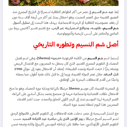
يُعدّ
عيد شم النسيم
في مصر من أكثر الظواهر الثقافية استمرارًا في التاريخ المصري منذ
العصور القديمة حتى العصر الحديث، وهو احتفال يمتدّ عبر أكثر من أربعة آلاف سنة دون
أن يفقد خصوصيته الثقافية أو الرمزية الاجتماعية. يهدف هذا البحث إلى
تحليل أصول
شم النسيم
، طقوسه، ودوافع استمراريته عبر الزمن
، مع تقديم تفسير أكاديمي يربط بين
الماضي والحاضر على أسس تاريخية وأنثروبولوجية.
أصل شم النسيم وتطوره التاريخي
يُستمدّ اسم
شم النسيم
من الكلمة الفرعونية
«شمو» (Shemu)
، وهي اسم فصل
الحصاد في التقويم المصري القديم، الذي كان يحتفل به المصريون مع الاعتدال الربيعي
بوصفه رمزًا لـ «بعث الحياة وتجدد الطبيعة». يُعتقد أن الاحتفال يعود إلى حوالي
2700
قبل الميلاد
خلال عصر الدولة القديمة، وربما إلى ما قبل ذلك بفترة أطول، مما يجعله
واحدًا من أقدم الاحتفالات البشرية على الإطلاق.
في المصرية القديمة، كان موسم
Shemu
مرتبطًا بالزراعة وبداية دورة الحصاد، وهو ما منح
الاحتفال دلالات اقتصادية واجتماعية مهمة في مجتمع يعتمد بشكل أساسي على الزراعة.
القيم الرمزية لهذا الموسم تمتد إلى الرمز الكوني للخلق والتجدد، حيث اعتبر القدماء
المصريين هذا اليوم لحظة تجديد دورة الحياة.
مع انتشار المسيحية في مصر، دخلت هذه الاحتفالات إلى التقويم القبطي، فالموقع الزمني
لشم النسيم أصبح مرتبطًا بـ
يوم الإثنين الذي يلي مباشرة عيد القيامة المجيد
حسب
التقويم القبطي الأرثوذكسي، مما حافظ على ارتباطه الموسمي (الربيع) ولكنه وضعه ضمن