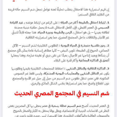
إن فهم استمرارية هذا الاحتفال يتطلب تحليلًا لعدة عوامل تجعل شم النسيم حالة فريدة
من التقليد الثقافي المستمر:
1. ارتباط احتفالي بالطبيعة أكثر من الديانة :
على الرغم من ارتباط موعده بـ
عيد القيامة
المسيحي
في العصر القبطي، فإن الفعل الاحتفالي نفسه لا يحمل خلفية دينية محددة
لطائفة بعينها — بل هو احتفال بـ
الزمن والطبيعة ودورة الحياة
. هذا جعله قابلاً للتبنّي
عبر الأديان والثقافات داخل المجتمع المصري، مما يعزز استمراريته الثقافية.
2. رموز طقسية متجذرة في الحياة اليومية :
الطقوس التقليدية لشم النسيم — الأكل
الجماعي، الخروج إلى الطبيعة، تلوين البيض — كلها مظاهر إنسانية عامة يمكن لأي مجتمع
أن يتبنّاها ويعيد إنتاجها عبر الأجيال، بعيدًا عن نصّ ديني أو عقيدة صارمة. وهذا يجعلها
أعمق في الذاكرة الجماعية
وأكثر قدرة على البقاء.
3. الذاكرة الثقافية والتناقل الشفهي :
احتفاظ المجتمعات التقليدية بقيمها وطقوسها
يكون عبر
التناقل الشفهي والممارسات اليومية المشتركة
، وليس فقط عبر النصوص
المكتوبة. ففي مصر، تنتقل طقوس شم النسيم من جيل إلى جيل عبر الأسرة والمجتمع،
دون انقطاع واضح، مما يعزز استمرارها بنفس الشكل المادّي والرمزي.
شم النسيم في المجتمع المصري الحديث
في العصر الحديث، أصبح
شم النسيم
عطلة رسمية في مصر
يحظى بها كل المصريين بغض
النظر عن الانتماءات الدينية أو الاجتماعية، ويظل يومًا يحتفل به الكبار والصغار بالخروج
والتجمعات العائلية والمأكولات التقليدية. هذا الاستمرار ليس مجرد تقليد باحث عن