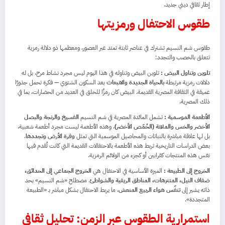
إطار ثقافي ديني جديد.
طقوس الاحتفال ورمزيتها
طقوس شم النسيم تشترك في عناصر ثابتة تمتد عبر العصور، ومعظمها ذو دلالة رمزية
تتعلق بالخصب والتجدد:
تلوين وتناول البيض :
تلوين البيض وتناوله في هذا اليوم ليس مجرد نشاط مرح، بل له
دلالات رمزية مرتبطة
بالحياة الجديدة والانبعاث
بعد السكون الشتوي — فكرة تحمل جذورًا
عميقة في الثقافة المصرية القديمة. البيض كان رمزًا للخلق في العديد من الحضارات، بما في
ذلك المصرية.
الأطعمة الموسمية :
تشمل المائدة المصرية في شم النسيم
الفسيخ والرنجة والبصل
الأخضر والخس والملانة (الحُمّص الأخضر)
، وهذه الأطعمة ليست مجرد أطعمة شعبية،
بل لها علاقة مباشرة بالنباتات والمحاصيل الموسمية التي تمثل
وفرة الأرض وتجددها
.
بعض الدراسات التاريخية تربط هذه الأطعمة بالاحتفالات القديمة التي كانت تُقدم فيها
نفس هذه المنتجات كقرابين أو كجزء من الولائم الرمزية.
الخروج إلى الطبيعة :
الميزة الأساسية في الاحتفال هي
الخروج الجماعي إلى الحدائق،
ضفاف النيل، المتنزهات، المناطق الريفية والشواطئ
. مصطلح «شم النسيم» بحد
ذاته يشير إلى
تنفّس هواء الربيع المنعش
، ما يربط الاحتفال بشكل مباشر بـ «الطبيعة
المتجددة».
استمرارية الطقوس عبر الزمن: تحليل ثقافي