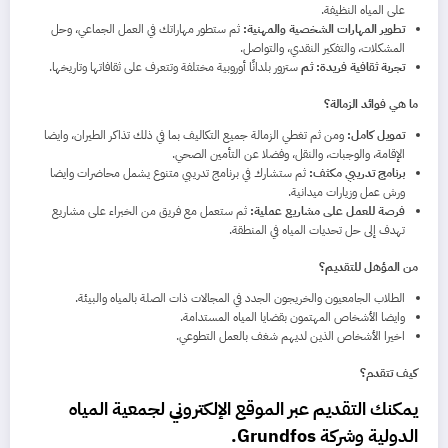
على المياه النظيفة.
تطوير المهارات الشخصية والمهنية:
ثم ستطور مهاراتك في العمل الجماعي، وحل
المشكلات، والتفكير النقدي، والتواصل.
تجربة ثقافية فريدة: ثم
ستزور بلدانًا أوروبية مختلفة وتتعرف على ثقافاتها وتاريخها.
ما هي فوائد الزمالة؟
تمويل كامل:
ومن ثم تغطي الزمالة جميع التكاليف بما في ذلك تذاكر الطيران، وايضا
الإقامة، والوجبات، والنقل، وفضلا عن التأمين الصحي.
برنامج تدريبي مكثف:
ثم ستشارك في برنامج تدريبي متنوع يشمل محاضرات وايضا
ورش عمل وزيارات ميدانية.
فرصة للعمل على مشاريع عملية:
ثم ستعمل مع فريق من الخبراء على مشاريع
تهدف إلى حل تحديات المياه في المنطقة.
من المؤهل للتقديم؟
الطلاب الجامعيون والخريجون الجدد في المجالات ذات الصلة بالمياه والبيئة.
وايضا الأشخاص المهتمون بقضايا المياه المستدامة.
اخيرا الأشخاص الذين لديهم شغف بالعمل التطوعي.
كيف تتقدم؟
يمكنك التقديم عبر الموقع الإلكتروني لجمعية المياه
الدولية وشركة Grundfos.