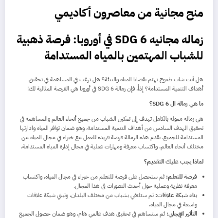
منح مجانية من معاصرون أكاديمي
زماله مجانيه SDG 6 في أوروبا: فرصة ذهبية
للشباب المهتمين بالمياه المستدامة
هل أنت شاب طموح تهتم بقضايا المياه والبيئة؟ هل ترغب في المساهمة في تحقيق
أهداف التنمية المستدامة؟ إذاً، فإن زمالة SDG 6 في أوروبا هي الفرصة المثالية لك!
ما هي زمالة ال SDG 6؟
هي زمالة ممولة بالكامل تهدف إلى تمكين الشباب من جميع أنحاء العالم والمساهمة في
تحقيق الهدف السادس من أهداف التنمية المستدامة، وهو ضمان توافر المياه وادارتها
المستدامة للجميع. تقدم هذه الزمالة فرصة فريدة للعمل مع خبراء في مجال المياه من
مختلف أنحاء العالم، واكتساب معرفة ومهارات عملية في مجال إدارة المياه المستدامة.
لماذا يجب عليك التقديم؟
فرصة للتعلم:
ثم ستحصل على فرصة للتعلم من خبراء في مجال المياه، واكتساب
معرفة نظرية وعملية حول أحدث التطورات في هذا المجال.
بناء شبكة علاقات:
ثم ستلتقي بشباب من مختلف البلدان، وتبني شبكة علاقات
واسعة في مجال المياه.
التأثير الإيجابي:
ثم ستساهم في تحقيق هدف عالمي هام، وهو ضمان حصول الجميع