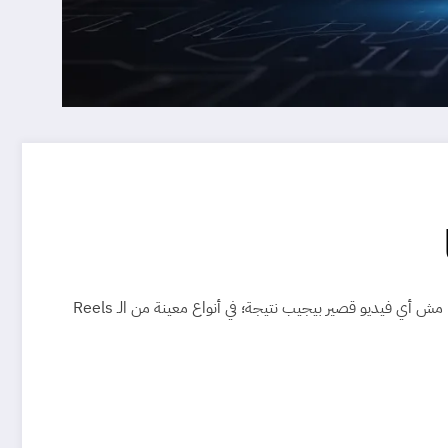
واحدة من أقوى الأدوات اللي تقدر تبني بيها اسم البراند وتوصل لجمهورك بسرعة. ولكن، مش أي فيديو قصير بيجيب نتيجة؛ في أنواع معينة من الـ Reels