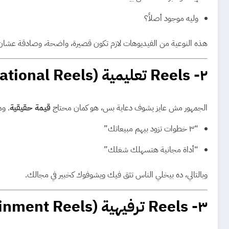
وليه موجود أصلاً؟
هذه النوعية من الفيديوهات لازم تكون قصيرة، واضحة، وصادقة عشان
٢- Reels تعليمية (Educational Reels)
الجمهور مش عايز يشوف دعاية بس، هو كمان محتاج
قيمة حقيقية
. وهنا ييجي د
“٣ خطوات تزود بيهم مبيعاتك”
“أداة مجانية هتسهلك شغلك”
وبالتالي، ده بيخلي الناس تثق فيك ويشوفوك كخبير في مجالك.
٣- Reels ترفيهية (Entertainment Reels)