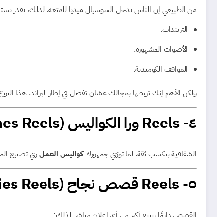
من الطبيعي إن الناس تدخل السوشيال ميديا للمتعة. لذلك، تقدر تست
التريندات.
الأصوات المشهورة.
المواقف الكوميدية.
ولكن الأهم إنك تربطها بمجالك عشان تفضل في إطار البراند. هذا النو
٤- Reels ورا الكواليس (Behind The Scenes Reels)
الشفافية بتكسب ثقة. لما تورّي جمهورك
كواليس العمل
زي تصنيع المنت
٥- Reels قصص نجاح (Success Stories Reels)
القصص دايمًا بتبيع أكتر من أي إعلان مباشر. لذلك: