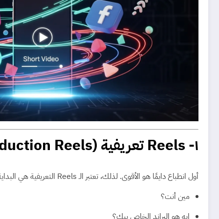
١- Reels تعريفية (Introduction Reels)
أول انطباع دايمًا هو الأقوى. لذلك، تعتبر الـ Reels التعريفية هي البداية اللي بتوضح للجمهور:
مين أنت؟
إيه هو البراند الخاص بيك؟