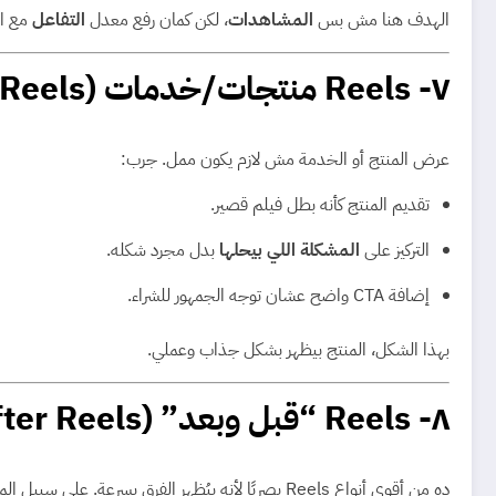
الهدف هنا مش بس
المشاهدات
، لكن كمان رفع معدل
التفاعل
مع ا
٧- Reels منتجات/خدمات (Product Reels)
عرض المنتج أو الخدمة مش لازم يكون ممل. جرب:
تقديم المنتج كأنه بطل فيلم قصير.
التركيز على
المشكلة اللي بيحلها
بدل مجرد شكله.
إضافة CTA واضح عشان توجه الجمهور للشراء.
بهذا الشكل، المنتج بيظهر بشكل جذاب وعملي.
٨- Reels “قبل وبعد” (Before/After Reels)
ده من أقوى أنواع Reels بصريًا لأنه بيُظهر الفرق بسرعة. على سبيل المثال: