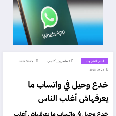
اخبار التكنولوجيا
#معاصرون_أكاديمي
Islam 3mary
2025-09-28
خدع وحيل في واتساب ما
يعرفهاش أغلب الناس
خدع وحيل في
واتساب
ما يعرفهاش أغلب