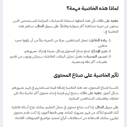
لماذا هذه الخاصية مهمة؟
علاوة على ذلك،
تأتي هذه الخطوة استجابة للاحتياجات المتزايدة للمستخدمين الذين
يبحثون عن تجربة مشاهدة أكثر شمولية وتفاعلاً.
على سبيل المثال،
تساهم هذه
الخاصية في:
زيادة التفاعل:
تجعل المشاهدين جزءًا من التجربة بدلاً من أن يكونوا مجرد
متلقين.
تعزيز الإبداع:
تمنح صناع المحتوى وسائل جديدة لإشراك جمهورهم.
تحسين التوصيات:
بفضل تحليل البيانات التفاعلية، سيتمكن يوتيوب من تقديم
مقترحات أكثر دقة وشخصية.
تأثير الخاصية على صناع المحتوى
بالنسبة لصناع المحتوى، تعد هذه الخاصية إضافة قيمة لمساعدتهم في فهم جمهورهم
بشكل أعمق.
علاوة على ذلك،
ستتيح لهم فرصة إنشاء محتوى أكثر جاذبية بناءً على
تعليقات وتفضيلات المشاهدين المباشرة.
على سبيل المثال،
إذا كنت صانع محتوى في مجال التعليم، يمكنك طرح أسئلة تفاعلية
أثناء الفيديو للتأكد من فهم جمهورك للمادة.
ومن ناحية أخرى،
إذا كنت تقدم محتوى
ترفيهي، يمكنك الاستفادة من استطلاعات الرأي لتحديد مواضيع الفيديوهات القادمة.