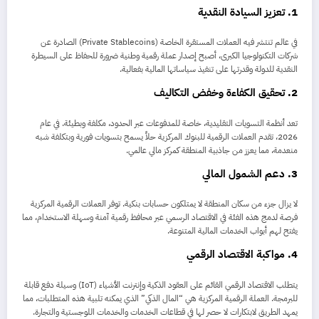
1. تعزيز السيادة النقدية
في عالم تنتشر فيه العملات المستقرة الخاصة (Private Stablecoins) الصادرة عن
شركات التكنولوجيا الكبرى، أصبح إصدار عملة رقمية وطنية ضرورة للحفاظ على السيطرة
النقدية للدولة وقدرتها على تنفيذ سياساتها المالية بفعالية.
2. تحقيق الكفاءة وخفض التكاليف
تعد أنظمة التسويات التقليدية، خاصة للمدفوعات عبر الحدود، مكلفة وبطيئة. في عام
2026، تقدم العملات الرقمية للبنوك المركزية حلاً يسمح بتسويات فورية وبتكلفة شبه
منعدمة، مما يعزز من جاذبية المنطقة كمركز مالي عالمي.
3. دعم الشمول المالي
لا يزال جزء من سكان المنطقة لا يمتلكون حسابات بنكية. توفر العملات الرقمية المركزية
فرصة لدمج هذه الفئة في الاقتصاد الرسمي عبر محافظ رقمية آمنة وسهلة الاستخدام، مما
يفتح لهم أبواب الخدمات المالية المتنوعة.
4. مواكبة الاقتصاد الرقمي
يتطلب الاقتصاد الرقمي القائم على العقود الذكية وإنترنت الأشياء (IoT) وسيلة دفع قابلة
للبرمجة. العملة الرقمية المركزية هي “المال الذكي” الذي يمكنه تلبية هذه المتطلبات، مما
يمهد الطريق لابتكارات لا حصر لها في قطاعات الخدمات والخدمات اللوجستية والتجارة.