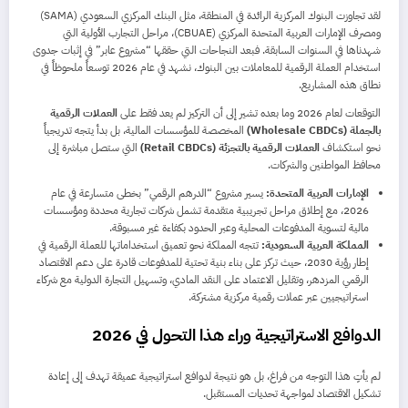
لقد تجاوزت البنوك المركزية الرائدة في المنطقة، مثل البنك المركزي السعودي (SAMA)
ومصرف الإمارات العربية المتحدة المركزي (CBUAE)، مراحل التجارب الأولية التي
شهدناها في السنوات السابقة. فبعد النجاحات التي حققها “مشروع عابر” في إثبات جدوى
استخدام العملة الرقمية للمعاملات بين البنوك، نشهد في عام 2026 توسعاً ملحوظاً في
نطاق هذه المشاريع.
التوقعات لعام 2026 وما بعده تشير إلى أن التركيز لم يعد فقط على
العملات الرقمية
بالجملة (Wholesale CBDCs)
المخصصة للمؤسسات المالية، بل بدأ يتجه تدريجياً
نحو استكشاف
العملات الرقمية بالتجزئة (Retail CBDCs)
التي ستصل مباشرة إلى
محافظ المواطنين والشركات.
الإمارات العربية المتحدة:
يسير مشروع “الدرهم الرقمي” بخطى متسارعة في عام
2026، مع إطلاق مراحل تجريبية متقدمة تشمل شركات تجارية محددة ومؤسسات
مالية لتسوية المدفوعات المحلية وعبر الحدود بكفاءة غير مسبوقة.
المملكة العربية السعودية:
تتجه المملكة نحو تعميق استخداماتها للعملة الرقمية في
إطار رؤية 2030، حيث تركز على بناء بنية تحتية للمدفوعات قادرة على دعم الاقتصاد
الرقمي المزدهر، وتقليل الاعتماد على النقد المادي، وتسهيل التجارة الدولية مع شركاء
استراتيجيين عبر عملات رقمية مركزية مشتركة.
الدوافع الاستراتيجية وراء هذا التحول في 2026
لم يأتِ هذا التوجه من فراغ، بل هو نتيجة لدوافع استراتيجية عميقة تهدف إلى إعادة
تشكيل الاقتصاد لمواجهة تحديات المستقبل.