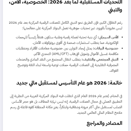
التحديات المستقبلية لما بعد 2026: الخصوصية، الأمن،
والتبني
رغم التفاؤل الكبير، فإن الطريق نحو التبني الكامل للعملات الرقمية المركزية بعد عام 2026
ليس مفروشاً بالورود. تبرز تحديات جوهرية تعمل البنوك المركزية على معالجتها:
الأمن السيبراني:
أي بنية تحتية لعملة رقمية وطنية ستكون هدفاً رئيسياً للهجمات
الإلكترونية، مما يتطلب استثمارات ضخمة في أقوى بروتوكولات الأمان.
خصوصية البيانات:
يمثل إيجاد التوازن بين خصوصية معاملات الأفراد ومتطلبات
مكافحة غسيل الأموال وتمويل الإرهاب (AML/CFT) التحدي الأكبر.
التبني المجتمعي والتثقيف:
يتطلب انتقال المجتمع من النقد المادي والخدمات
المصرفية التقليدية إلى العملات الرقمية حملات توعية واسعة لبناء الثقة وتوضيح
الفوائد.
خاتمة: 2026 هو عام التأسيس لمستقبل مالي جديد
في الختام، يُعتبر عام 2026 العام الذي انتقلت فيه البنوك المركزية العربية من النظرية إلى
التطبيق العملي في مجال العملات الرقمية. إنه ليس نهاية المطاف، بل هو حجر الأساس
الصلب لمستقبل مالي أكثر مرونة وشفافية وابتكاراً، يعزز مكانة المنطقة كقوة فاعلة في رسم
ملامح النظام المالي العالمي الجديد.
المصادر والمراجع