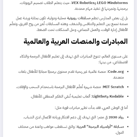
LEGO Mindstorms
و
VEX Robotics
، حيث يتعلم الطلاب تصميم الروبوتات،
برمجتها، وتجربتها في تنفيذ مهام محددة.
بل إن بعض المدارس تنظم
مسابقات روبوتية
محلية ودولية، تكون بمثابة ورشة عمل
ممتدة تجمع بين التعلم والتنافس والشغف. وهذه المسابقات تُعزز من روح الفريق، وتعلّم
الأطفال إدارة الوقت، والعمل الجماعي، وحل المشكلات تحت الضغط.
المبادرات والمنصات العربية والعالمية
على مستوى العالم، تتنوع المبادرات التي تهدف إلى تعليم الأطفال البرمجة والذكاء
الاصطناعي. من بينها:
Code.org
: منصة عالمية غير ربحية تقدم محتوى برمجيًا مجانيًا للأطفال بلغات
متعددة.
MIT Scratch
: منصة شهيرة تُعلّم الأطفال البرمجة باستخدام السحب والإفلات.
Kodable وLightbot
: ألعاب تعليمية تُنمّي التفكير المنطقي للأطفال.
أما في الوطن العربي، فقد بدأت تظهر مبادرات قوية مثل:
رواد 2030
في مصر: التي تهدف إلى دعم الابتكار وريادة الأعمال لدى الشباب.
مسابقة “أولمبياد البرمجة” العربية
: والتي تستقطب مواهب واعدة من مختلف
الدول.