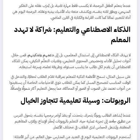
عندما يتعلم الطفل البرمجة، لا يكتسب فقط مهارة تقنية، بل يُدرّب عقله على التفكير
المنهجي، ويطوّر ثقته بنفسه، ويكتشف متعة بناء الأشياء بيديه وعقله. البرمجة اليوم هي
أداة للتعبير، تمامًا كما كانت القراءة والكتابة في القرن الماضي.
الذكاء الاصطناعي والتعليم: شراكة لا تهدد
المعلم
لا يهدف الذكاء الاصطناعي إلى استبدال المعلمين، بل إلى
دعمهم وتمكينهم
. فمن خلال
أدوات تحليل الأداء، وتخصيص المحتوى التعليمي، وتقنيات التعلّم التكيفي، يمكن للذكاء
الاصطناعي أن يقدم لكل طالب ما يناسب مستواه، وطريقة تعلمه، وسرعة استيعابه.
على سبيل المثال، تسمح الأنظمة الذكية للمعلم بمراقبة تقدّم الطلاب لحظيًا، والتدخل في
الوقت المناسب لتصحيح المسار. كما يمكن للطلاب ذوي الاحتياجات الخاصة أن يستفيدوا
من أدوات تعتمد على الصوت أو الصور أو المحاكاة، مما يجعل التعليم أكثر شمولًا وإنصافًا.
الروبوتات: وسيلة تعليمية تتجاوز الخيال
عندما يُشاهد الطالب روبوتًا يتحرك، يتحدث، أو ينفذ أوامر برمجها بنفسه، يتحول الدرس
من
نظري جامد
إلى تجربة عملية حية. التعلم بالروبوتات يُحفّز الإبداع، ويُقرّب المفاهيم
المعقدة، ويُشعل الحماس لدى الطلاب في مختلف الأعمار.
تُستخدم الروبوتات التعليمية اليوم في العديد من المدارس حول العالم. من أبرز الأمثلة: