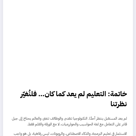
خاتمة: التعليم لم يعد كما كان… فلنُغيّر
نظرتنا
لم يعد المستقبل ينتظر أحدًا. التكنولوجيا تتقدم، والوظائف تتغيّر، والعالم يحتاج إلى جيل
قادر على التعامل مع لغة الحواسيب والخوارزميات، لا مع الورقة والقلم فقط.
الاستثمار في تعليم البرمجة، والذكاء الاصطناعي، والروبوتات، ليس رفاهية. بل هو واجب