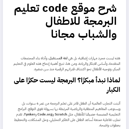
شرح موقع code تعليم
البرمجة للاطفال
والشباب مجانا
هذه ليست مجرد مهارات إضافية، بل هي
لغة المستقبل
، وأداة بناء المجتمعات
المتقدمة، وأساس الابتكار والريادة. ومن هنا، تنبع أهمية إدماج هذه العلوم في التعليم
المبكر، وتوجيه الأطفال نحو اكتشاف قدراتهم الرقمية منذ سن صغيرة.
لماذا نبدأ مبكرًا؟ البرمجة ليست حكرًا على
الكبار
أثبتت التجارب العالمية أن الطفل قادر على تعلم البرمجة من عمر 6 سنوات، بل
ويستوعب المفاهيم المنطقية والرياضية المرتبطة بها بسهولة تفوق التوقع. البرامج
التعليمية المصممة خصيصًا للأطفال، مثل
Scratch
و
Code.org
و
Tynker
، تقدم
تجارب تفاعلية ممتعة تُساعد الطفل على التفكير التحليلي، وحل المشكلات، والتخطيط
بخطوات واضحة.