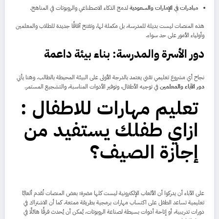
مبادرات في الإمارات والسعودية
لدمج الذكاء الاصطناعي والروبوتات في المناهج.
هذه المنصات ليست بديلة للمدرسة، بل مكملة لها، وتفتح آفاقًا جديدة للطلاب والمعلمين
وأولياء الأمور على حد سواء.
دور الأسرة والمدرسة: بناء بيئة داعمة
نجاح أي مشروع تعليمي تقني يعتمد بالدرجة الأولى على البيئة المحيطة بالطالب. وهنا يأتي
دور الآباء والمعلمين
في توجيه الأطفال، وتوفير الأدوات المناسبة، والتشجيع المستمر.
تعليم مهارات للاطفال :
ازاي طفلك يستفيد من
إجازة الصيف؟
على الآباء أن يدركوا أن الألعاب الإلكترونية ليست كلها مضرة؛ بعض المنصات تُقدم ألعابًا
تعليمية تساعد الطفل على اكتساب مهارات برمجية بطريقة ممتعة. كما أن الاشتراك في
دورات تدريبية، أو إتاحة أدوات بسيطة لصناعة الروبوتات، يُمكن أن يُحدث فرقًا هائلًا في