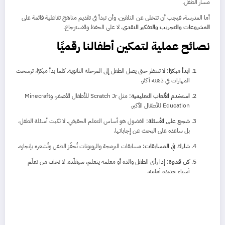
مسار الطفل.
أما المدرسة، فيجب أن تتخلى عن التلقين، وأن تبدأ في تقديم مناهج تفاعلية قائمة على
المشروعات والتجريب والتفكير النقدي
، لا على الحفظ والاسترجاع.
نصائح عملية لتمكين أطفالنا رقميًا
ابدأ مبكرًا
: لا تنتظر حتى يصل الطفل إلى المرحلة الثانوية. كلما بدأ مبكرًا، ترسخت
المهارات في ذهنه أكثر.
استخدم الألعاب التعليمية
: مثل Scratch Jr للأطفال الأصغر، وMinecraft
Education للأطفال الأكبر.
شجع على الأسئلة
: الفضول هو أساس التعلم الحقيقي. لا تكبت أسئلة الطفل،
بل ساعده على البحث عن إجاباتها.
شارك في المسابقات
: مسابقات البرمجة والروبوتات تُحفّز الطفل وتُشعره بإنجازه.
كن قدوة
: إذا رأى الطفل والده أو معلمه يتعلم، سيقلّده. لا تخف من تعلّم
أشياء جديدة أمامه.