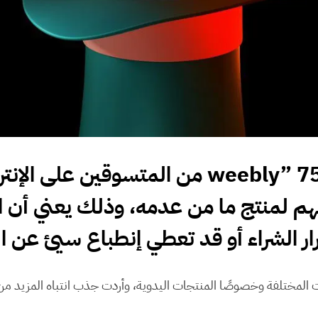
وفقًا لاستطلاع رأي أجراه موقع ” eebly” 75٪
 شرائهم لمنتج ما من عدمه، وذلك يعني أ
ار الشراء أو قد تعطي إنطباع سيئ عن ال
ت المختلفة وخصوصًا المنتجات اليدوية، وأردت جذب انتباه المزيد من