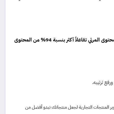
قضي أكثر من 3 مليارات ونصف مستخدم حوالي ساعتين يومياً في تصفح منصات التواصل الاجتماعي، ويلقى المحتوى المرئي تفاعلاً أكثر بنسبة 94% من المحتوى
فع ترتيبه.
صوير المنتجات التجارية لجعل منتجاتك تبدو أفضل من