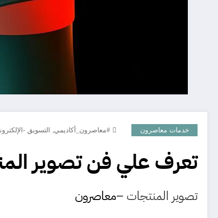
,
خدمات معاصرون
#معاصرون_أكاديمي
التسويق -الإلكترون
تعرف علي فن تصوير الم
تصوير المنتجات –
معاصرون