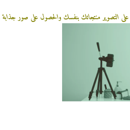
 التصوير منتجاتك بنفسك والحصول على صور جذابة واح