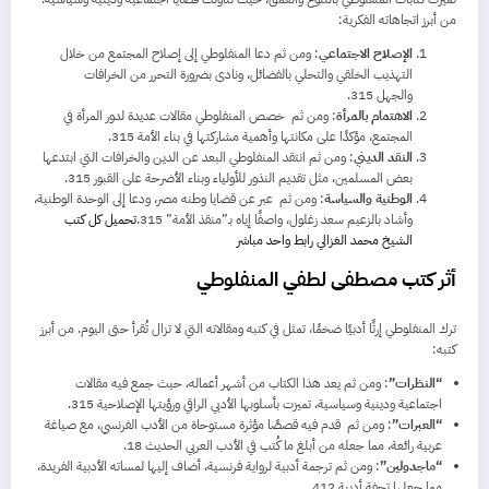
من أبرز اتجاهاته الفكرية:
الإصلاح الاجتماعي
: ومن ثم دعا المنفلوطي إلى إصلاح المجتمع من خلال
التهذيب الخلقي والتحلي بالفضائل، ونادى بضرورة التحرر من الخرافات
والجهل
15
3
.
الاهتمام بالمرأة
: ومن ثم خصص المنفلوطي مقالات عديدة لدور المرأة في
المجتمع، مؤكدًا على مكانتها وأهمية مشاركتها في بناء الأمة
15
3
.
النقد الديني
: ومن ثم انتقد المنفلوطي البعد عن الدين والخرافات التي ابتدعها
بعض المسلمين، مثل تقديم النذور للأولياء وبناء الأضرحة على القبور
15
3
.
الوطنية والسياسة
: ومن ثم عبر عن قضايا وطنه مصر، ودعا إلى الوحدة الوطنية،
وأشاد بالزعيم سعد زغلول، واصفًا إياه بـ”منقذ الأمة”
15
3
.
تحميل كل كتب
الشيخ محمد الغزالي رابط واحد مباشر
أثر كتب مصطفى لطفي المنفلوطي
ترك المنفلوطي إرثًا أدبيًا ضخمًا، تمثل في كتبه ومقالاته التي لا تزال تُقرأ حتى اليوم. من أبرز
كتبه:
“النظرات”
: ومن ثم يعد هذا الكتاب من أشهر أعماله، حيث جمع فيه مقالات
اجتماعية ودينية وسياسية، تميزت بأسلوبها الأدبي الراقي ورؤيتها الإصلاحية
15
3
.
“العبرات”
: ومن ثم قدم فيه قصصًا مؤثرة مستوحاة من الأدب الفرنسي، مع صياغة
عربية رائعة، مما جعله من أبلغ ما كُتب في الأدب العربي الحديث
8
1
.
“ماجدولين”
: ومن ثم ترجمة أدبية لرواية فرنسية، أضاف إليها لمساته الأدبية الفريدة،
مما جعلها تحفة أدبية
12
4
.