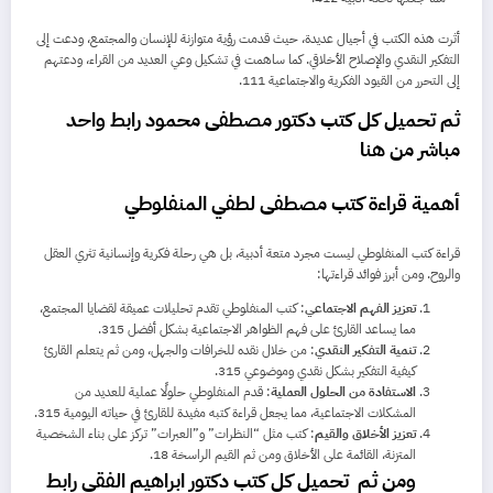
أثرت هذه الكتب في أجيال عديدة، حيث قدمت رؤية متوازنة للإنسان والمجتمع، ودعت إلى
التفكير النقدي والإصلاح الأخلاقي. كما ساهمت في تشكيل وعي العديد من القراء، ودعتهم
إلى التحرر من القيود الفكرية والاجتماعية
11
1
.
ثم
تحميل كل كتب دكتور مصطفى محمود رابط واحد
مباشر من هنا
أهمية قراءة كتب مصطفى لطفي المنفلوطي
قراءة كتب المنفلوطي ليست مجرد متعة أدبية، بل هي رحلة فكرية وإنسانية تثري العقل
والروح. ومن أبرز فوائد قراءتها:
تعزيز الفهم الاجتماعي
: كتب المنفلوطي تقدم تحليلات عميقة لقضايا المجتمع،
مما يساعد القارئ على فهم الظواهر الاجتماعية بشكل أفضل
15
3
.
تنمية التفكير النقدي
: من خلال نقده للخرافات والجهل، ومن ثم يتعلم القارئ
كيفية التفكير بشكل نقدي وموضوعي
15
3
.
الاستفادة من الحلول العملية
: قدم المنفلوطي حلولًا عملية للعديد من
المشكلات الاجتماعية، مما يجعل قراءة كتبه مفيدة للقارئ في حياته اليومية
15
3
.
تعزيز الأخلاق والقيم
: كتب مثل “النظرات” و”العبرات” تركز على بناء الشخصية
المتزنة، القائمة على الأخلاق ومن ثم القيم الراسخة
8
1
.
ومن ثم
تحميل كل كتب دكتور ابراهيم الفقي رابط