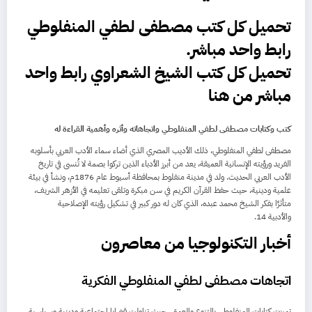
تحميل كل كتب مصطفى لطفي المنفلوطي
رابط واحد مباشر.
تحميل كل كتب الشيخ الشعراوي رابط واحد
مباشر من هنا
كتب وكتابات مصطفى لطفي المنفلوطي واتجاهاته وأثره وأهمية القراءة له
مصطفى لطفي المنفلوطي، ذلك الأديب المصري الذي أضاء سماء الأدب العربي بأسلوبه
الفريد ورؤيته الإنسانية العميقة، يعد من أبرز الأدباء الذين تركوا بصمة لا تُنسى في تاريخ
الأدب العربي الحديث. ولد في مدينة منفلوط بمحافظة أسيوط عام 1876م، ونشأ في بيئة
علمية ودينية، حيث حفظ القرآن الكريم في سن مبكرة وتلقى تعليمه في الأزهر الشريف،
متأثرًا بفكر الشيخ محمد عبده، الذي كان له دور كبير في تشكيل رؤيته الإصلاحية
والأدبية
4
1
.
أخبار التكنولوجيا
من
معاصرون
اتجاهات مصطفى لطفي المنفلوطي الفكرية
تميزت كتابات المنفلوطي بالتنوع والعمق، حيث تناولت قضايا اجتماعية ودينية وسياسية.