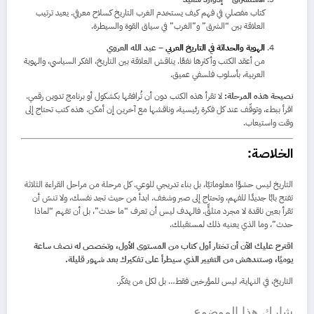
كتاب مفصلي في فهم كيف يستخدم الغرب التاريخ كسلاح معرفي. يعيد ترتيب
العلاقة بين “الشرق” و”الغرب” في سياق القوة والسيطرة.
الهوية والحداثة في التاريخ العربي
– عبد الله العروي
من أعقد الكتب وأكثرها نفعًا. يناقش العلاقة بين التاريخ، الفكر السياسي، والهوية
العربية، بأسلوب فلسفي عميق.
نصيحة هذه المرحلة:
لا تقرأ هذه الكتب دون أن تُرافقها بكشكول أو برنامج تدوين رقمي.
اقرأ ببطء، وتوقّف عند كل فكرة رئيسية، وناقشها مع آخرين إن أمكن. هذه كتب تحتاج إلى
وقت واستيعاب.
الخلاصة:
التاريخ ليس حشوًا معلوماتيًا، بل بناء تدريجي للوعي. كل مرحلة من مراحل القراءة الثلاثة
تفتح بابًا جديدًا للفهم، وتحتاج إلى صبر وشغف. ابدأ من حيث تجد نفسك، ولا تنسَ أن
تقرأ بعين ناقدة لا مجرد متلقٍّ. فالهدف ليس أن تعرف “ما حدث”، بل أن تفهم “لماذا
حدث”، وما الذي يعنيه ذلك لمستقبلك.
اقترح عليك الآن أن تختار أول كتاب من المستوى الأول، وتخصص له نصف ساعة
يوميًا، وستندهش من التغيير الذي سيطرأ على تفكيرك بعد شهور قليلة.
التاريخ، في النهاية، ليس للمؤرخين فقط… بل لكل من يفكّر.
شارك هذا الموضوع