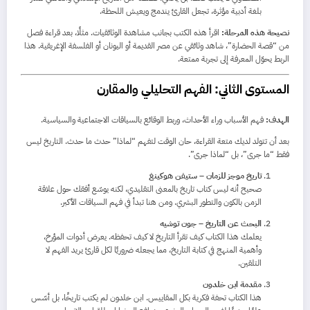
بلغة أدبية مؤثرة، تجعل القارئ يندمج ويعيش اللحظة.
نصيحة هذه المرحلة:
اقرأ هذه الكتب بجانب مشاهدة الوثائقيات. مثلًا، بعد قراءة فصل
من “قصة الحضارة”، شاهد وثائقي عن مصر القديمة أو اليونان أو الفلسفة الإغريقية. هذا
الربط يحوّل المعرفة إلى تجربة ممتعة.
المستوى الثاني: الفهم التحليلي والمقارن
الهدف:
فهم الأسباب وراء الأحداث، وربط الوقائع بالسياقات الاجتماعية والسياسية.
بعد أن تتولد لديك متعة القراءة، حان الوقت لتفهم “لماذا” حدث ما حدث. التاريخ ليس
فقط “ما جرى”، بل “لماذا جرى”.
تاريخ موجز للزمان – ستيفن هوكينغ
صحيح أنه ليس كتاب تاريخ بالمعنى التقليدي، لكنه يوسّع أفقك حول علاقة
الزمن بالكون والتطور البشري. ومن هنا تبدأ في فهم السياقات الأكبر.
البحث عن التاريخ – جون توشيه
يعلمك هذا الكتاب كيف تقرأ التاريخ لا كيف تحفظه. يعرض أدوات المؤرخ،
وأهمية المنهج في كتابة التاريخ، مما يجعله ضروريًا لكل قارئ يريد الفهم لا
التلقين.
مقدمة ابن خلدون
هذا الكتاب تحفة فكرية بكل المقاييس. ابن خلدون لم يكتب تاريخًا، بل أسّس