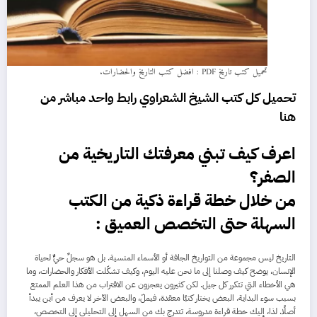
تحميل كتب تاريخ PDF : افضل كتب التاريخ والحضارات.
تحميل كل كتب الشيخ الشعراوي رابط واحد مباشر من
هنا
اعرف كيف تبني معرفتك التاريخية من
الصفر؟
من خلال خطة قراءة ذكية من الكتب
السهلة حتى التخصص العميق :
التاريخ ليس مجموعة من التواريخ الجافة أو الأسماء المنسية. بل هو سجلٌ حيٌّ لحياة
الإنسان، يوضح كيف وصلنا إلى ما نحن عليه اليوم، وكيف تشكّلت الأفكار والحضارات، وما
هي الأخطاء التي تتكرر كل جيل. لكن كثيرون يعجزون عن الاقتراب من هذا العلم الممتع
بسبب سوء البداية. البعض يختار كتبًا معقدة، فيملّ، والبعض الآخر لا يعرف من أين يبدأ
أصلًا. لذا، إليك خطة قراءة مدروسة، تتدرج بك من السهل إلى التحليلي إلى التخصص،