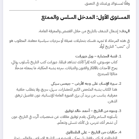
وفقًا لمستواك ورغبتك في التعمق.
المستوى الأول: المدخل السلس والممتع
الهدف:
إشعال الشغف بالتاريخ من خلال القصص والمعرفة العامة.
في هذه المرحلة، لا تجهد نفسك بتحليلات عميقة أو سرديات سياسية معقدة. المطلوب هو
أن “تحب” التاريخ أولًا.
قصة الحضارة – ويل ديورانت
كتاب موسوعي، لكنه يُقرأ كأنك تشاهد فيلمًا. ديورانت كتب التاريخ بأسلوب روائي،
يمزج الأحداث بالأفكار والفنون والديانات. سرده يشبه الحكاية، ما يجعله مدخلًا
مثاليًا للمبتدئ.
سيرة الإنسان على وجه الأرض – جيمس سيكي
هذا الكتاب يشبه الملخص الكبير للحضارات. سهل، سريع، ولا يتطلب خلفية
معرفية. يناسب من يريد أن يرى الصورة العامة للإنسانية، دون تفاصيل ترهق
الذهن.
وجوه من التاريخ – أحمد خالد توفيق
بأسلوبه الساخر والذكي، يقدم توفيق مقالات عن شخصيات أثّرت في التاريخ، دون
أن تشعر أنك تدرس، بل كأنك تتسلى وتتعلّم.
حكايات من التاريخ – علي الطنطاوي
الطنطاوي لا يكتب فقط، بل يحكي. قصصه من التاريخ الإسلامي والعالمي تمتاز