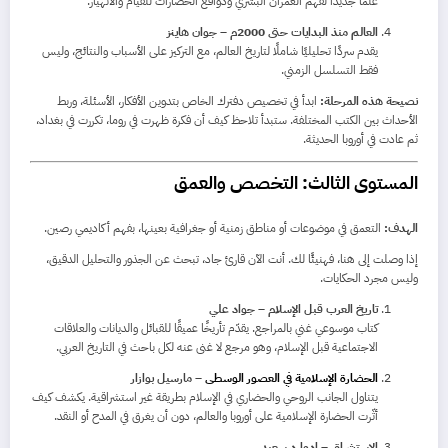
علمًا جديدًا لفهم العمران البشري ودوافع الحضارات للقيام والانهيار.
العالم منذ البدايات حتى 2000م – جوان هاينز
يقدم سردًا تحليليًا شاملًا لتاريخ العالم، مع التركيز على الأسباب والنتائج، وليس
فقط التسلسل الزمني.
نصيحة هذه المرحلة:
ابدأ في تخصيص دفترك الخاص بتدوين الأفكار، الأسئلة، وربط
الأحداث بين الكتب المختلفة. ستبدأ تلاحظ كيف أن فكرة ظهرت في روما، تكررت في بغداد،
ثم عادت في أوروبا الحديثة.
المستوى الثالث:
التخصص والعمق
الهدف:
التعمق في موضوعات أو مناطق زمنية أو جغرافية بعينها، بفهم أكاديمي رصين.
إذا وصلت إلى هنا، فهنيئًا لك. أنت الآن قارئ جاد، تبحث عن الجذور والتحليل الدقيق،
وليس مجرد الحكايات.
تاريخ العرب قبل الإسلام – جواد علي
كتاب موسوعي غني بالمراجع. يقدّم تأريخًا عميقًا للقبائل والديانات والعلاقات
الاجتماعية قبل الإسلام، وهو مرجع لا غنى عنه لكل باحث في التاريخ العربي.
الحضارة الإسلامية في العصور الوسطى
– مارسيل بوازار
يتناول الجانب الروحي والحضاري في الإسلام بطريقة غير استشراقية. يكشف كيف
أثّرت الحضارة الإسلامية على أوروبا والعالم، دون أن يغرق في المدح أو النقد.
الاستشراق – إدوارد سعيد