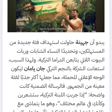
يبدو أن
جهينة
حاولت استهداف فئة جديدة من
المستهلكين، وتحديدًا النساء الشابات وربات
البيوت اللاتي يتابعن الدراما التركية. ولهذا السبب،
استعانت الشركة بالنجم التركي
جان يامان
ليكون
الوجه الإعلاني للحملة، مما جعلها أكثر جذبًا لفئة
معينة من الجمهور. فالرسالة الضمنية كانت
واضحة: “إذا جربتِ اللبنة التركية، ستشعرين
وكأنكِ في عالم مختلف”، وهو ما يتماشى مع