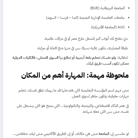
الجامعة البريطانية (BUE)
جامعات العاصمة الإدارية الجديدة (كندا – فرنسا – السويد)
AUC (الجامعة الأمريكية)
دي بتفتح لك أبواب كتير للشغل خارج مصر أو في شركات عالمية.
طبعًا المصاريف بتكون عالية نسبيًا، بس في منها منح كاملة أو جزئية.
انتقالية:
ولو نفسك تتعلم بلغة أجنبية أو تطلع برا السوق المحلي، فالكليات الدولية
ممكن تكون أنسب طريق ليك.
ملحوظة مهمة: المهارة أهم من المكان
مش مهم اسم المؤسسة التعليمية اللي هتدخلها قد ما يهمك تطوّر نفسك، تتعلم
مهارات حقيقية، وتكون جاهز لسوق العمل.
في عصر الذكاء الاصطناعي، والبرمجة، والتكنولوجيا… اللي ينجح هو اللي بيشتغل على
نفسه، مش بس اللي معاه شهادة.
لو حاسس إن
الجامعة
مش هي مكانك، أو إن الطريق الأكاديمي مش ليك، متقلقش…