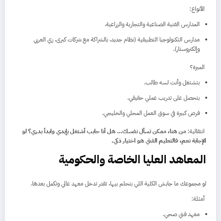
الأنواع:
المدارس الفنية الصناعية والتجارية والزراعية.
مدارس التكنولوجيا التطبيقية (نظام جديد، بالشراكة مع شركات كبرى، زي العربي
وإلكتروستار).
الميزة؟
بتشتغل وأنت لسه طالب.
بتحصل على تدريب عملي حقيقي.
فرص كبيرة في سوق العمل المحلي والخليجي.
انتقالية:
من هنا، ممكن تسأل نفسك… هل أنا حابب أشتغل بإيدي وابدأ بدري؟ لو
الإجابة نعم، فالتعليم الفني هو اختيار ذكي.
المعاهد العليا الخاصة والحكومية
لو مجموعك ما جابش الكلية اللي بتحلم بيها، تقدر تدخل معهد عالي وتكمل بعدها.
أمثلة:
معهد فني صحي.