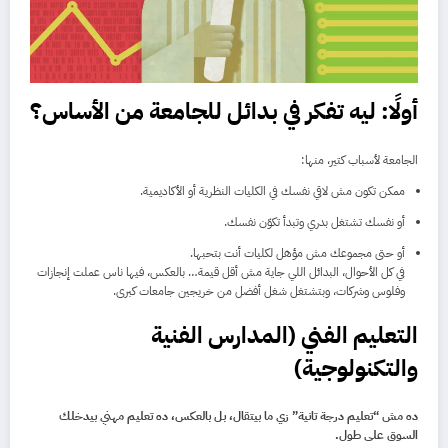
أولًا: ليه تفكر في بدائل للجامعة من الأساس؟
الجامعة لأسباب كتير، منها:
ممكن تكون مش لاقي نفسك في الكليات النظرية أو الأكاديمية.
أو نفسك تشتغل بدري وتبدأ تكوّن نفسك.
أو حتى مجموعك مش مؤهل لكليات أنت بتحبها.
في كل الأحوال، البدائل اللي جاية مش أقل قيمة… بالعكس، فيها ناس عملت إنجازات
وفلوس وشركات، وبتشتغل شغل أفضل من خريجين جامعات كبرى.
التعليم الفني (المدارس الفنية
والتكنولوجية)
ده مش “تعليم درجة تانية” زي ما بيتقال، بل بالعكس، ده تعليم مهني بيدخلك
السوق على طول.