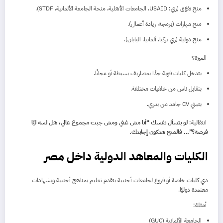
منح تفوّق (زي: USAID، الجامعات الأهلية، منحة الجامعة الألمانية، STDF).
منح مهارات (برمجة، ريادة أعمال).
منح دولية (زي تركيا، ألمانيا، اليابان).
الميزة؟
بتدخل كليات قوية جدًا بمصاريف بسيطة أو مجانًا.
بتقابل ناس من خلفيات مختلفة.
بتبني CV جامد من بدري.
انتقالية:
لو بتسأل نفسك “أنا مش غني ومش جبت مجموع عالي، هل لسه ليّا
فرصة؟”… فالمنح هتكون إجابتك.
الكليات والمعاهد الدولية داخل مصر
دي كليات خاصة أو فروع لجامعات أجنبية بتقدم تعليم بمناهج أجنبية وبشهادات
معتمدة دوليًا.
أمثلة:
الجامعة الألمانية (GUC)