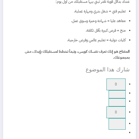
عندك بدائل قوية تقدر تبني بيها مستقبلك من أول يوم:
تعليم فني = شغل بدري ومهارة عملية.
معاهد عليا = شهادة وخبرة وسوق عمل.
منح = فرص كبيرة بأقل تكلفة.
كليات دولية = تعليم عالمي وفرص خارجية.
المفتاح هو إنك تعرف نفسك كويس، وتبدأ تخطط لمستقبلك بإيدك، مش
بمجموعك.
شارك هذا الموضوع