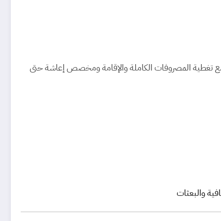
، مع تغطية المصروفات الكاملة والإقامة ومخصص إعاشة حتى
فية والبعثات