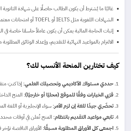
غالبًا ما يُشترط أن يكون الطالب حاصلًا على شهادة الثانوي
الشهادات اللغوية مثل IELTS أو TOEFL أو امتحانات معتمدة مطلوبة في كثير من المنح الخارجية والمحلية التي تدرس باللغة الإنجليزية.
إثبات الحاجة المالية يمكن أن يكون عاملاً حاسمًا خاصة في 
الالتزام بالمواعيد النهائية للتقديم، وإعداد الوثائق المطلوبة
كيف تختارين المنحة الأنسب لك؟
حددي مستواك الأكاديمي وتحصيلك العلمي
: إذا كنتِ مت
قرّبي الخيارات وفقًا للموقع (محليًا أو خارجيًا)
: المنح الداخ
تحضّري جيدًا للغة إن لزم الأمر
: سواء الإنجليزية أو اللغة المعتمدة لل
تابعي مواعيد التقديم بانتظام
: المنح تُعلن في أوقات محددة،
اجمعي كل الأوراق المطلوبة مسبقًا
: الأوراق الناقصة تؤخر 