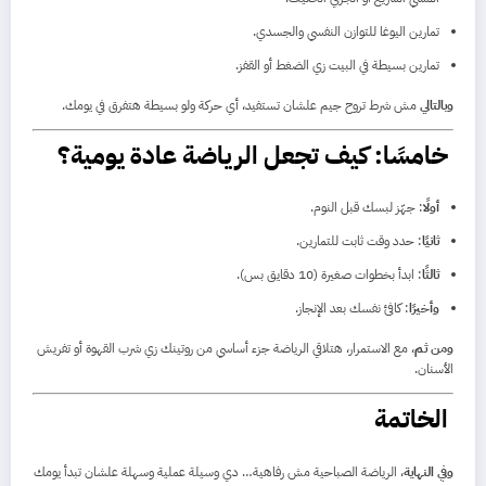
تمارين اليوغا للتوازن النفسي والجسدي.
تمارين بسيطة في البيت زي الضغط أو القفز.
وبالتالي
مش شرط تروح جيم علشان تستفيد، أي حركة ولو بسيطة هتفرق في يومك.
خامسًا: كيف تجعل الرياضة عادة يومية؟
أولًا
: جهّز لبسك قبل النوم.
ثانيًا
: حدد وقت ثابت للتمارين.
ثالثًا
: ابدأ بخطوات صغيرة (10 دقايق بس).
وأخيرًا
: كافئ نفسك بعد الإنجاز.
ومن ثم
، مع الاستمرار، هتلاقي الرياضة جزء أساسي من روتينك زي شرب القهوة أو تفريش
الأسنان.
الخاتمة
وفي النهاية
، الرياضة الصباحية مش رفاهية… دي وسيلة عملية وسهلة علشان تبدأ يومك