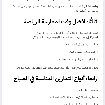
وبالإضافة إلى ذلك
، الدراسات أثبتت إن ممارسة الرياضة بانتظام بتقوي جهاز المناعة
وتحمي من أمراض كتير.
ثالثًا: أفضل وقت لممارسة الرياضة
قد يسأل البعض: “هل لازم أتمرن أول ما أصحى من النوم؟”
الحقيقة
إن أفضل وقت هو الصبح الباكر، ويفضل قبل الفطار، لأن:
الجسم بيكون في قمة نشاطه.
الجو بيبقى أنسب وأهدى.
العقل بيستقبل اليوم بطاقة إيجابية.
ولكن
، لو صعب تلتزم بدري جدًا، حتى نصف ساعة بعد الإفطار تعتبر كافية كبداية.
رابعًا: أنواع التمارين المناسبة في الصباح
على سبيل المثال
:
تمارين الإطالة (Stretching) لفتح العضلات.
المشي السريع أو الجري الخفيف.