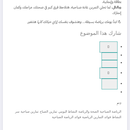
بطاقة وإيجابية.
وبالتالي
، لما تخلي التمرين عادة صباحية، هتلاحظ فرق كبير في صحتك، مزاجك، وكمان
إنجازك.
💪
ابدأ يومك برياضة بسيطة… وهتشوف بنفسك إزاي حياتك كلها هتتغير.
شارك هذا الموضوع
وسم
الرياضة الصباحية
الصحة والرياضة
النشاط اليومي
تمارين الصباح
تمارين صباحية
سر
النشاط
فوائد التمارين الرياضية
فوائد الرياضة الصباحية