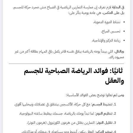
في البداية
لازم نعرف إن ممارسة التمارين الرياضية في الصباح مش مجرد حركة للجسم.
بل على العكس
، هي عادة يومية بتأثر على:
نشاط الدورة الدموية.
تحسين المزاج.
زيادة التركيز والإنتاجية.
وبالتالي
، اللي بيبدأ يومه بالرياضة بيلاقي نفسه قادر يكمل باقي المهام بطاقة أكبر من غير
مجهود زائد.
ثانيًا: فوائد الرياضة الصباحية للجسم
والعقل
ومن ثم
تعالوا نوضح بعض الفوائد الأساسية:
تنشيط الجسم
: مع كل حركة، الأكسجين بيتدفق في عضلاتك وبيخليها أقوى.
تنظيم النوم
: لما تبدأ يومك بالرياضة، جسمك بيظبط ساعته البيولوجية.
تقليل التوتر
: التمارين بتقلل من هرمون الكورتيزول (هرمون التوتر).
تحفيز التركيز
: العقل بيكون أنشط وده بيساعدك في شغلك أو مذاكرتك.