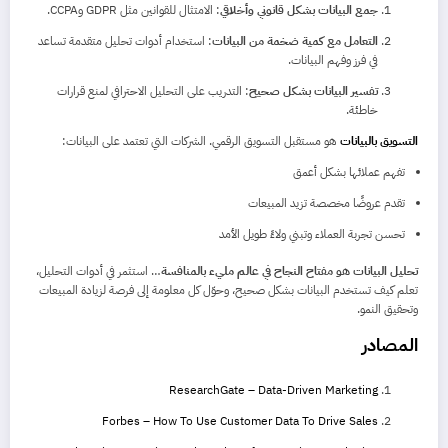
جمع البيانات بشكل قانوني وأخلاقي
: الامتثال للقوانين مثل GDPR وCCPA.
التعامل مع كمية ضخمة من البيانات
: استخدام أدوات تحليل متقدمة تساعد
في فرز وفهم البيانات.
تفسير البيانات بشكل صحيح
: التدريب على التحليل الاحترافي لمنع قرارات
خاطئة.
التسويق بالبيانات
هو مستقبل التسويق الرقمي. الشركات التي تعتمد على البيانات:
تفهم عملائها بشكل أعمق
تقدم عروضًا مخصصة تزيد المبيعات
تحسن تجربة العملاء وتبني ولاءً طويل الأمد
تحليل البيانات هو مفتاح النجاح في عالم مليء بالمنافسة
… استثمر في أدوات التحليل،
تعلم كيف تستخدم البيانات بشكل صحيح، وحوّل كل معلومة إلى فرصة لزيادة المبيعات
وتحقيق النمو.
المصادر
ResearchGate – Data-Driven Marketing
Forbes – How To Use Customer Data To Drive Sales