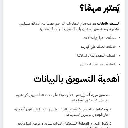
يُعتبر مهمًا؟
التسويق بالبيانات
هو استخدام المعلومات التي يتم جمعها عن العملاء، سلوكهم،
وتفضيلاتهم، لتحسين استراتيجيات التسويق. البيانات قد تشمل:
سجلات الشراء والمعاملات
تفاعلات العملاء على الإنترنت
البيانات الديموغرافية والسلوكية
التعليقات واستطلاعات الرأي
أهمية التسويق بالبيانات
تحسين تجربة العميل
: من خلال معرفة ما يبحث عنه العميل، يمكن تقديم
عروض دقيقة تلبي احتياجاته.
زيادة فعالية الحملات
: الحملات المستندة على بيانات فعلية تكون أكثر قدرة
على الوصول للجمهور المستهدف.
تقليل الهدر في الميزانية التسويقية
: البيانات تساعد في توجيه الموارد نحو