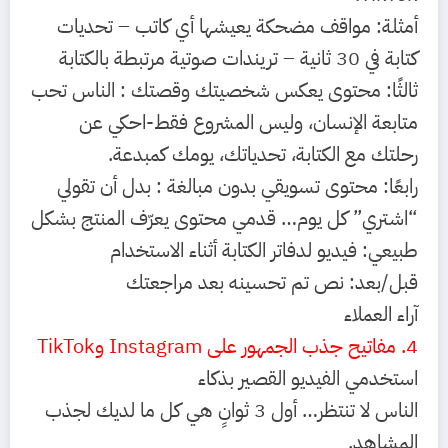
أمثلة:
مواقف مضحكة يعيشها أي كاتب –
تحديات
كتابة في 30 ثانية –
تريندات صوتية مرتبطة بالكتابة
ثالثًا: محتوى يعكس شخصيتك وقصتك :
الناس تحب
متابعة الإنسان، وليس المشروع فقط-
احكي عن
رحلتك مع الكتابة، تحدياتك، يومك كمبدعة.
رابعًا: محتوى تسويقي بدون مبالغة :
بدل أن تقولي
“اشتري” كل يوم… قدمي محتوى يعرّف المنتج بشكل
طبيعي:
فيديو لدفاتر الكتابة أثناء الاستخدام
قبل/بعد: نص تم تحسينه بعد مراجعتك
آراء العملاء
4. مفاتيح جذب الجمهور على Instagram وTikTok
استخدمي الفيديو القصير بذكاء
الناس لا تنتظر… أول 3 ثوانٍ هي كل ما لديك لجذب
المشاهد.