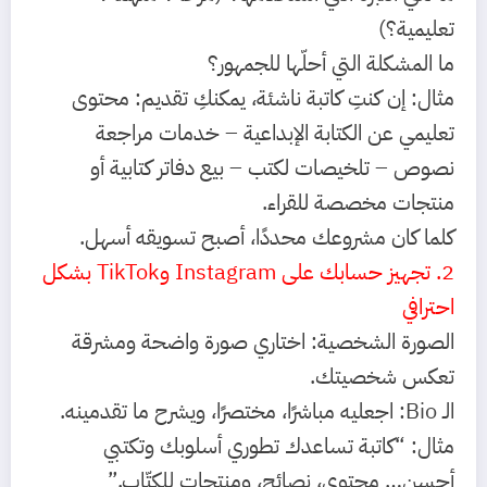
تعليمية؟)
ما المشكلة التي أحلّها للجمهور؟
مثال:
إن كنتِ كاتبة ناشئة، يمكنكِ تقديم:
محتوى
تعليمي عن الكتابة الإبداعية –
خدمات مراجعة
نصوص –
تلخيصات لكتب –
بيع دفاتر كتابية أو
منتجات مخصصة للقراء.
كلما كان مشروعك محددًا، أصبح تسويقه أسهل.
2. تجهيز حسابك على Instagram وTikTok بشكل
احترافي
الصورة الشخصية:
اختاري صورة واضحة ومشرقة
تعكس شخصيتك.
الـ Bio:
اجعليه مباشرًا، مختصرًا، ويشرح ما تقدمينه.
مثال:
“كاتبة تساعدك تطوري أسلوبك وتكتبي
أحسن… محتوى، نصائح، ومنتجات للكتّاب.”