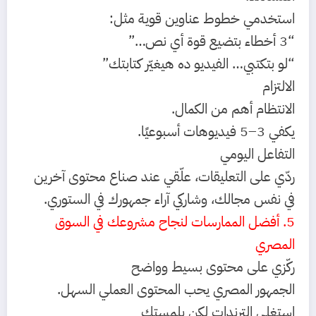
استخدمي خطوط عناوين قوية مثل:
“3 أخطاء بتضيع قوة أي نص…”
“لو بتكتبي… الفيديو ده هيغيّر كتابتك”
الالتزام
الانتظام أهم من الكمال.
يكفي 3–5 فيديوهات أسبوعيًا.
التفاعل اليومي
ردّي على التعليقات، علّقي عند صناع محتوى آخرين
في نفس مجالك، وشاركي آراء جمهورك في الستوري.
5. أفضل الممارسات لنجاح مشروعك في السوق
المصري
ركّزي على محتوى بسيط وواضح
الجمهور المصري يحب المحتوى العملي السهل.
استغلي الترندات لكن بلمستك