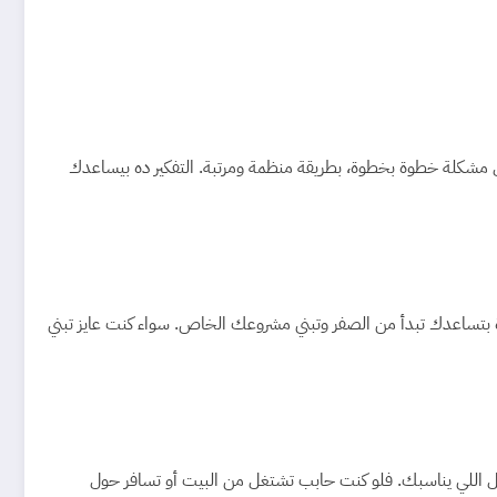
ل مشكلة خطوة بخطوة، بطريقة منظمة ومرتبة. التفكير ده بيساعدك
يرة بتساعدك تبدأ من الصفر وتبني مشروعك الخاص. سواء كنت عايز تبني
ل اللي يناسبك. فلو كنت حابب تشتغل من البيت أو تسافر حول