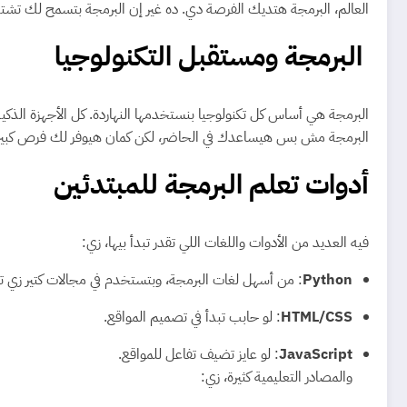
العالم، البرمجة هتديك الفرصة دي. ده غير إن البرمجة بتسمح لك تشتغل
البرمجة ومستقبل التكنولوجيا
البرمجة هي أساس كل تكنولوجيا بنستخدمها النهاردة. كل الأجهزة الذكية، 
البرمجة مش بس هيساعدك في الحاضر، لكن كمان هيوفر لك فرص كبيرة
أدوات تعلم البرمجة للمبتدئين
فيه العديد من الأدوات واللغات اللي تقدر تبدأ بيها، زي:
Python
: من أسهل لغات البرمجة، وبتستخدم في مجالات كتير زي تحل
HTML/CSS
: لو حابب تبدأ في تصميم المواقع.
JavaScript
: لو عايز تضيف تفاعل للمواقع.
والمصادر التعليمية كثيرة، زي: