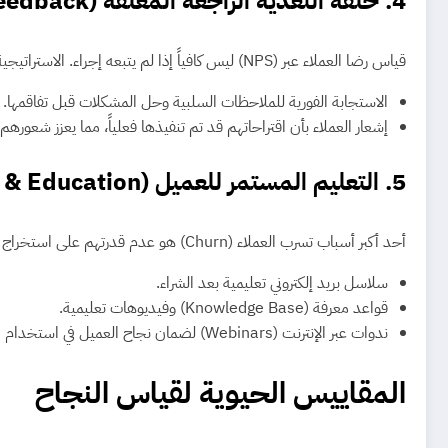
4. حلقة التغذية الراجعة المغلقة (Closed-Loop Feedback)
قياس رضا العملاء عبر (NPS) ليس كافياً إذا لم يتبعه إجراء. الاستراتيجية الناجحة تتطلب:
الاستجابة الفورية للملاحظات السلبية وحل المشكلات قبل تفاقمها.
إشعار العملاء بأن اقتراحاتهم قد تم تنفيذها فعلياً، مما يعزز شعورهم 
5. التعليم المستمر للعميل (Onboarding & Education)
أحد أكبر أسباب تسرب العملاء (Churn) هو عدم قدرتهم على استخراج القيمة الكاملة من المنتج أو الخدمة. يجب الاستثمار في:
سلاسل بريد إلكتروني تعليمية بعد الشراء.
قواعد معرفة (Knowledge Base) وفيديوهات تعليمية.
ندوات عبر الإنترنت (Webinars) لضمان نجاح العميل في استخدام المنتج.
المقاييس الحيوية لقياس النجاح