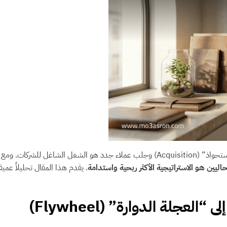
في عالم التسويق الرقمي المتسارع، لطالما كان التركيز المنصب على “الاستحواذ” (cquisition
اليين هو الاستراتيجية الأكثر ربحية واستدامة
عجلة الدوارة” (Flywheel)