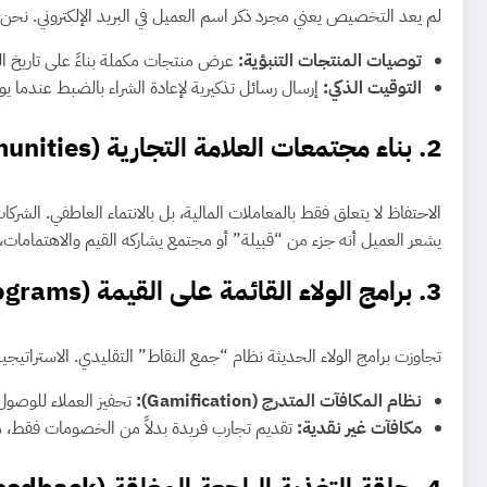
لم يعد التخصيص يعني مجرد ذكر اسم العميل في البريد الإلكتروني. نحن نتحدث اليوم عن استخدام البيانات الضخمة (ta
توصيات المنتجات التنبؤية:
عرض منتجات مكملة بناءً على تاريخ ا
التوقيت الذكي:
إرسال رسائل تذكيرية لإعادة الشراء بالضبط عندما 
2. بناء مجتمعات العلامة التجارية (Brand Communities)
الاحتفاظ لا يتعلق فقط بالمعاملات المالية، بل بالانتماء العاطفي. 
يشعر العميل أنه جزء من “قبيلة” أو مجتمع يشاركه القيم والاهتمامات، يص
3. برامج الولاء القائمة على القيمة (Value-Based Loyalty Programs)
تجاوزت برامج الولاء الحديثة نظام “جمع النقاط” التقليدي. الاستراتيجي
نظام المكافآت المتدرج (Gamification):
تحفيز العملاء للوصو
مكافآت غير نقدية:
تقديم تجارب فريدة بدلاً من الخصومات فقط، 