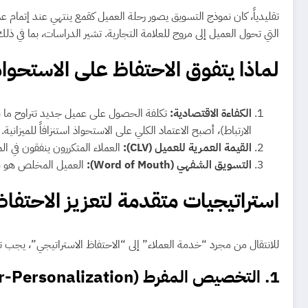
تقليدياً، كان نموذج التسويق يصور رحلة العميل كقمع ينتهي عند إتمام عم
التي تحول العميل إلى مروج للعلامة التجارية. تشير الدراسات، بما في ذلك أبحاث “هارفارد بزنس ريفيو”
لماذا يتفوق الاحتفاظ على الاستحوا
الكفاءة الاقتصادية:
الارتباط)، أصبح الاعتماد الكلي على الاستحواذ استنزافاً للميزانية.
القيمة العمرية للعميل (CLV):
العملاء المتكررون ينفقون في المتوسط 67% أكثر من العملاء الجدد. بمرور الوقت، تزداد ثقتهم بالعلامة التجارية، مما 
التسويق الشفهي (Word of Mouth):
العميل المخلص هو سفي
استراتيجيات متقدمة لتعزيز الاحتفاظ
للانتقال من مجرد “خدمة العملاء” إلى “الاحتفاظ الاستراتيجي”، يجب تطب
1. التخصيص المفرط (Hyper-Personalization)