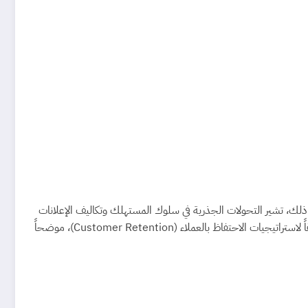
A) وجلب عملاء جدد هو الشغل الشاغل للشركات. ومع ذلك، تشير التحولات الجذرية في سلوك المستهلك وتكاليف الإعلانات
. يقدم هذا المقال تحليلاً عميقاً لاستراتيجيات الاحتفاظ بالعملاء (Customer Retention)، موضحاً