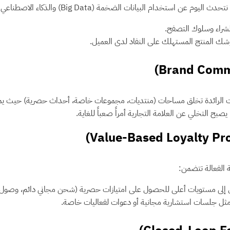
Big Da) والذكاء الاصطناعي لتحليل سلوك العميل وتوقع احتياجاته. يشمل ذلك:
لشراء وسلوك التصفح.
يوشك المنتج المستهلك على النفاد لدى العميل.
الشركات الرائدة تخلق مساحات (منتديات، مجموعات خاصة، أحداث حصرية) حيث يم
بح التخلي عن العلامة التجارية أمراً صعباً للغاية.
ة الفعالة تتضمن:
ل إلى مستويات أعلى للحصول على امتيازات حصرية (شحن مجاني دائم، وصول م
مثل جلسات استشارية مجانية أو دعوات لفعاليات خاصة.