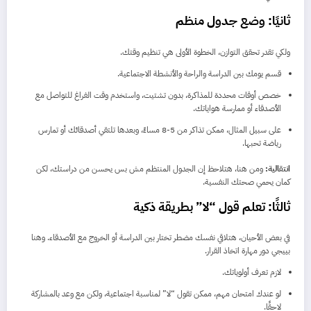
ثانيًا: وضع جدول منظم
ولكي تقدر تحقق التوازن، الخطوة الأولى هي تنظيم وقتك.
قسم يومك بين الدراسة والراحة والأنشطة الاجتماعية.
خصص أوقات محددة للمذاكرة، بدون تشتيت، واستخدم وقت الفراغ للتواصل مع
الأصدقاء أو ممارسة هواياتك.
على سبيل المثال، ممكن تذاكر من 5-8 مساءً، وبعدها تلتقي أصدقائك أو تمارس
رياضة تحبها.
انتقالية:
ومن هنا، هتلاحظ إن الجدول المنتظم مش بس يحسن من دراستك، لكن
كمان يحمي صحتك النفسية.
ثالثًا: تعلم قول “لا” بطريقة ذكية
في بعض الأحيان، هتلاقي نفسك مضطر تختار بين الدراسة أو الخروج مع الأصدقاء. وهنا
بييجي دور مهارة اتخاذ القرار.
لازم تعرف أولوياتك.
لو عندك امتحان مهم، ممكن تقول “لا” لمناسبة اجتماعية، ولكن مع وعد بالمشاركة
لاحقًا.