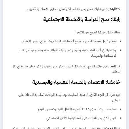
انتقالية:
وده بيخليك مش بس منظم، لكن كمان محترم لنفسك وللآخرين.
رابعًا: دمج الدراسة بالأنشطة الاجتماعية
هناك طرق مبتكرة تجمع بين الاثنين:
ممكن تعمل مجموعات دراسة مع أصحابك، فتتعلم وتستمتع بنفس الوقت.
أو تشارك في أنشطة تطوعية أو ورش عمل مرتبطة بالدراسة، وده بيطور مهاراتك
الاجتماعية والمهنية.
انتقالية:
ومن خلال الدمج ده، هتلاقي نفسك مش بس متوازن، لكن كمان مستمتع بكل
لحظة.
خامسًا: الاهتمام بالصحة النفسية والجسدية
لازم تدرك أن النوم الكافي، التغذية السليمة، وممارسة الرياضة أساسية للحفاظ على
التوازن.
ممارسة الرياضة حتى 20 دقيقة يوميًا تقلل التوتر وتحسن التركيز.
النوم الكافي يعزز قدرتك على المذاكرة والتفاعل الاجتماعي.
انتقالية:
وبكده، تقدر تضمن إن عقلك وجسمك جاهزين لأي تحدي سواء في الدراسة أو