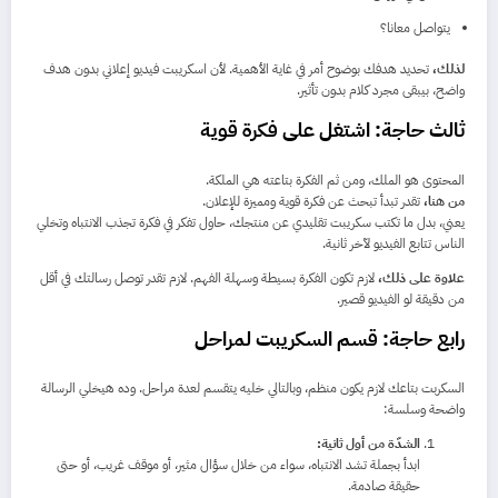
يتواصل معانا؟
لذلك،
تحديد هدفك بوضوح أمر في غاية الأهمية. لأن اسكريبت فيديو إعلاني بدون هدف
واضح، بيبقى مجرد كلام بدون تأثير.
ثالث حاجة: اشتغل على فكرة قوية
المحتوى هو الملك، ومن ثم الفكرة بتاعته هي الملكة.
من هنا،
تقدر تبدأ تبحث عن فكرة قوية ومميزة للإعلان.
يعني، بدل ما تكتب سكريبت تقليدي عن منتجك، حاول تفكر في فكرة تجذب الانتباه وتخلي
الناس تتابع الفيديو لآخر ثانية.
علاوة على ذلك،
لازم تكون الفكرة بسيطة وسهلة الفهم. لازم تقدر توصل رسالتك في أقل
من دقيقة لو الفيديو قصير.
رابع حاجة: قسم السكريبت لمراحل
السكربت بتاعك لازم يكون منظم، وبالتالي خليه يتقسم لعدة مراحل. وده هيخلي الرسالة
واضحة وسلسة:
الشدّة من أول ثانية:
ابدأ بجملة تشد الانتباه، سواء من خلال سؤال مثير، أو موقف غريب، أو حتى
حقيقة صادمة.