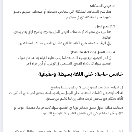
عرض المشكلة:
هنا، قدم للمشاهد المشكلة اللي بتعالجها منتجك أو خدمتك. خليهم يحسوا
بضرورة حل المشكلة دي في حياتهم.
تقديم الحل:
هنا جيه دور منتجك أو خدمتك. اعرض الحل بوضوح، واشرح ازاي يقدر يحقق
الفائدة.
وفي الوقت نفسه،
خلي الكلام عاطفي علشان تلمس مشاعر المشاهدين.
نداء للفعل (Call to Action):
في آخر الفيديو، لازم توجيه المشاهد لما يجب عليه القيام به بعد ما يشوف
الفيديو. سواء كان شراء المنتج، التسجيل في كورس، أو أي إجراء آخر.
خامس حاجة: خلي اللغة بسيطة وحقيقية
في النهاية، اسكريبت فيديو إعلاني لازم يكون بسيط وواضح.
لذلك،
ابعد عن الكلمات المعقدة، خلي الجمل سهلة وسلسة. بمعنى آخر، خلي السكريبت
كأنك بتتكلم مع شخص قريب منك، زي لما تتكلم مع صديق.
وبجانب ذلك،
حاول تخلق مشاعر قوية في الفَيديو، سواء كانت فرحة، دهشة، خوف أو
تفاؤل، لأن المشاعر هي اللي هتخلي الناس يتفاعلوا مع الفيديو.
الناس على السوشيال ميديا مش هيفضلوا يتفرجوا على فيديو طويل، وبالتالي لازم يكو