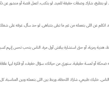
يد. لو بتطبخ، شارك وصفات خفيفة للعيد. لو بتكتب، اعمل قصة أو منشور عن 
اتكلم عن اللى بتعمله من غير ما تبقى بتتباهى. لو حد سأل، عرفه على شغلك،
ية رمزية، أو حتى استشارة ببلاش أول مرة. الناس بتحب تحس إنهم كسبوا ح
ضحكة أو لمسة حقيقية. ستوري من حياتك، سؤال خفيف، أو فكرة ليها علاقة با
س. خليك طبيعي، شارك اللحظة، وربط بين اللى بتعمله وبين المناسبة. كل تف