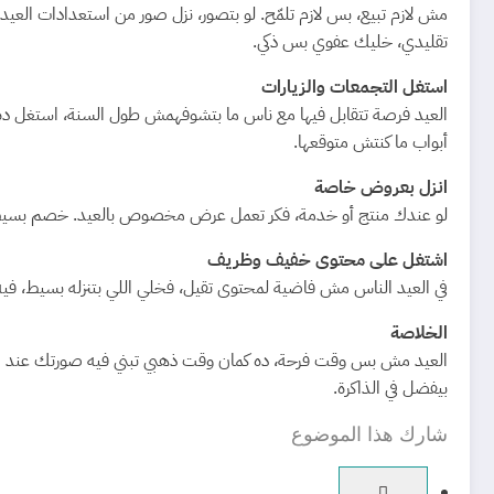
مش لازم تبيع، بس لازم تلمّح. لو بتصور، نزل صور من استعدادات الع
تقليدي، خليك عفوي بس ذكي.
استغل التجمعات والزيارات
العيد فرصة تتقابل فيها مع ناس ما بتشوفهمش طول السنة، استغل ده. 
أبواب ما كنتش متوقعها.
انزل بعروض خاصة
لو عندك منتج أو خدمة، فكر تعمل عرض مخصوص بالعيد. خصم بسيط، هد
اشتغل على محتوى خفيف وظريف
في العيد الناس مش فاضية لمحتوى تقيل، فخلي اللي بتنزله بسيط، فيه 
الخلاصة
العيد مش بس وقت فرحة، ده كمان وقت ذهبي تبني فيه صورتك عند النا
بيفضل في الذاكرة.
شارك هذا الموضوع