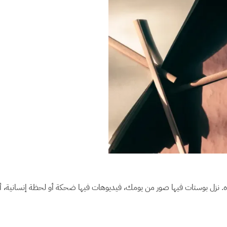
ه. نزل بوستات فيها صور من يومك، فيديوهات فيها ضحكة أو لحظة إنسانية، 