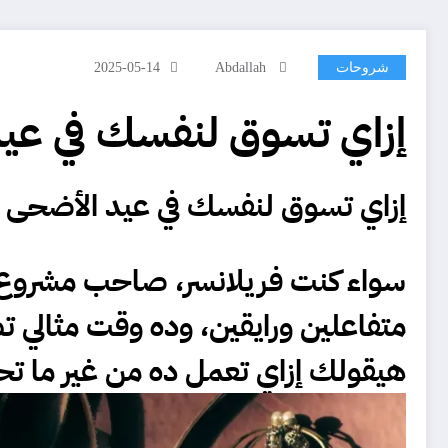
شروحات
Abdallah
2025-05-14
إزاي تسوق لنفسك في عي
إزاي تسوق لنفسك في عيد الأضحى
سواء كنت فريلانسر، صاحب مشروع، 
متفاعلين ورايقين، وده وقت مثالي 
هيقولك إزاي تعمل ده من غير ما