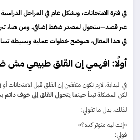
في فترة الامتحانات، وبشكل عام في المراحل الدراسية 
غير قصد—بيتحول لمصدر ضغط إضافي. ومن هنا، تبرز
في هذا المقال، هنوضح خطوات عملية وبسيطة تساعد
أولًا: افهمي إن القلق طبيعي مش 
في البداية، لازم نكون متفقين إن القلق قبل الامتحانات أ
لكن المشكلة تبدأ
حينما يتحول القلق إلى خوف دائم
بس
لذلك، بدل ما تقولي:
«إنت ليه متوتر كده؟»
قولي: