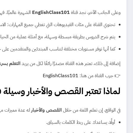
وعلى الجانب الآخر، نجد قناة
EnglishClass101
الشهيرة عالميًا. ف
تحتوي القناة على مئات الفيديوهات التي تغطي جميع المهارات: الاستم
يتم شرح الدروس بطريقة مبسطة وسهلة، مع أمثلة عملية من الحياة 
كما أنها توفر مستويات مختلفة لتناسب المبتدئين والمتقدمين على 
إضافة إلى ذلك، تعتبر هذه القناة مصدرًا رائعًا لكل من يريد
التعلم بسرع
👉 جرب القناة من هنا:
EnglishClass101
لماذا تعتبر القصص والأخبار وسيلة ف
في الواقع، إن تعلم اللغة من خلال
القصص والأخبار
له عدة مميزات مه
أولًا، يساعدك على ربط الكلمات بالسياق.